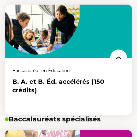
Éducation consécutif (temps plein et
temps partiel)
Un programme destiné aux personnes qui détiennent déjà un
baccalauréat diplôme universitaire de premier cycle et qui désirent
se lancer dans le monde de l’enseignement. Le futur de
l’enseignement en français, c’est maintenant.
Baccalauréat en Éducation
B. A. et B. Éd. accélérés (150
crédits)
Baccalauréats spécialisés
B. A. et B. Éd. accélérés (150 crédits)