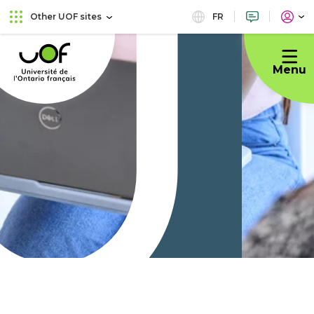
Skip
Skip
FR
Other UOF sites
to
to
Université
main
content
de
menu
Menu
l'Ontario
français