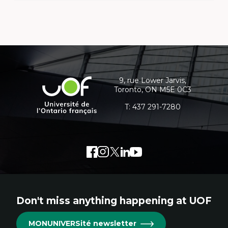
Contact
details
and
9, rue Lower Jarvis,
Université
Toronto, ON M5E 0C3
additional
de
l'Ontario
T:
437 291-7280
information
français
Facebook
External
Instagram
External
Twitter
External
LinkedIn
External
Youtube
External
link.
link.
link.
link.
link.
This
This
This
This
This
links
links
links
links
links
Don't miss anything happening at UOF
will
will
will
will
will
open
open
open
open
open
MONUNIVERSité newsletter
in
in
in
in
in