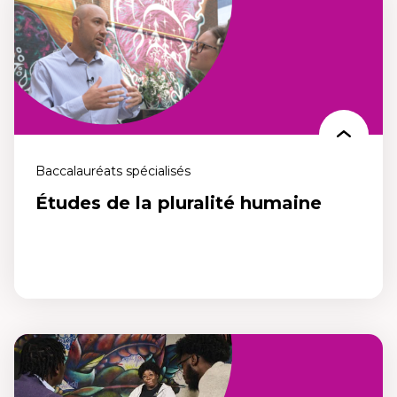
Tu n’as pas à attendre la fin de tes études universitaires pour te
lancer dans un autre baccalauréat qui te permettra d’enseigner! Ce
nouveau parcours intégré te permet de compléter simultanément
un baccalauréat en arts général (B. A.) et un baccalauréat en
Éducation (B. Éd.).
Baccalauréats spécialisés
Études de la pluralité humaine
Études de la pluralité humaine
Un programme pour repenser les relations humaines et s’engager
pour une société plus juste et équitable. Ose repenser les