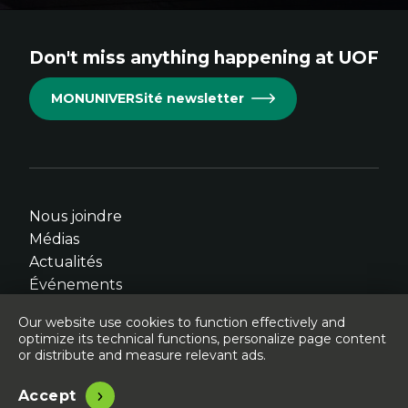
This
This
This
This
This
links
links
links
links
links
Don't miss anything happening at UOF
will
will
will
will
will
open
open
open
open
open
MONUNIVERSité newsletter
in
in
in
in
in
new
new
new
new
new
window.
window.
window.
window.
window.
Nous joindre
Médias
Actualités
Événements
Our website use cookies to function effectively and
optimize its technical functions, personalize page content
or distribute and measure relevant ads.
© Université de l'Ontario français - 2026
Légal
Accessibilité
Accept
Website designed, developped and hosted by
Libéo