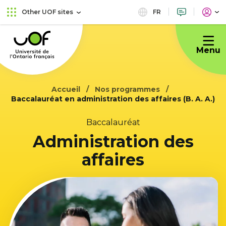
Skip
Skip
FR
Other UOF sites
to
to
Université
main
content
de
menu
Menu
l'Ontario
français
Accueil
Nos programmes
Baccalauréat en administration des affaires (B. A. A.)
Baccalauréat
Administration des
affaires