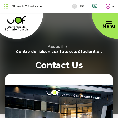
Skip
Skip
FR
Other UOF sites
to
to
Université
main
content
de
menu
Menu
l'Ontario
français
Accueil
Centre de liaison aux futur.e.s étudiant.e.s
Contact Us