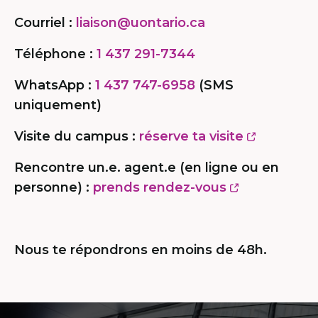
Courriel :
liaison@uontario.ca
Téléphone :
1 437 291-7344
WhatsApp :
1 437 747-6958
(SMS
uniquement)
This
Visite du campus :
réserve ta visite
link
Rencontre un.e. agent.e (en ligne ou en
will
This
personne) :
prends rendez-vous
open
link
in
will
a
open
Nous te répondrons en moins de 48h.
new
in
window
a
new
Contact