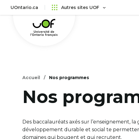
Aller
Passer
UOntario.ca
Autres sites UOF
au
au
Université
menu
contenu
de
principal
l'Ontario
français
Accueil
Nos programmes
Nos progra
Des baccalauréats axés sur l’enseignement, la 
développement durable et social te permetten
domaines qui bougent et qui recrutent.