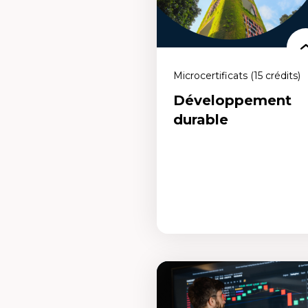
de former en entreprise en tant que
leader dans la conception d'expérie
pédagogiques à l'ère numérique.
Microcertificats (15 crédits)
Développement
durable
Développement
durable
Un microcertificat qui te permet de
comprendre les enjeux des