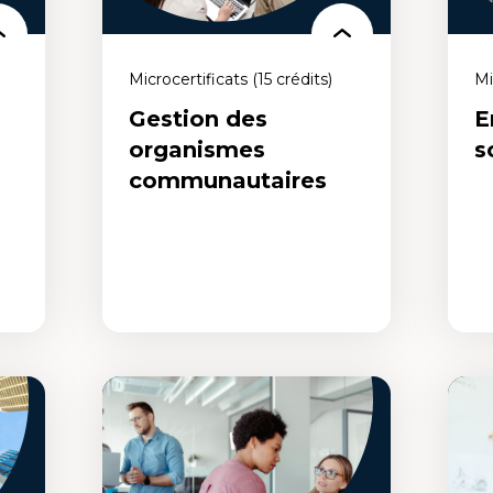
Microcertificats (15 crédits)
Mi
Gestion des
E
organismes
s
communautaires
Gestion des
Ent
organismes
communautaires
Un m
Un microcertificat qui te permet de
crée
développer des compétences en
entr
planification stratégique, en gestion
vous
et e
financière, en gestion des ressources
e ou