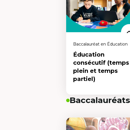
Baccalauréat en Éducation
Éducation
consécutif (temps
plein et temps
partiel)
Baccalauréats
Éducation consécutif
(temps plein et temps
partiel)
Un programme destiné aux person
qui détiennent déjà un baccalauréa