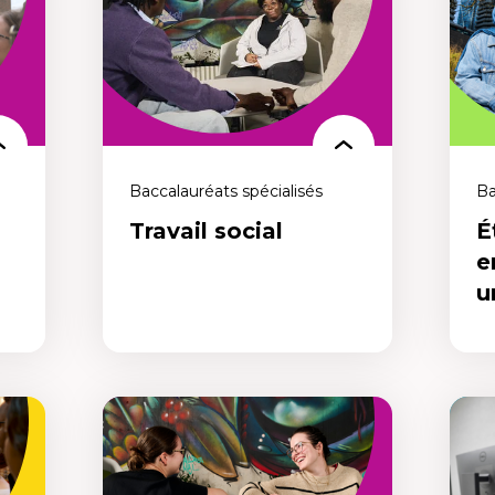
cle
d’enseigner! Ce nouveau parcours
nde
intégré te permet de compléter
simultanément un baccalauréat en arts
général (B. A.) et un baccalauréat en
Éducation (B. Éd.).
Baccalauréats spécialisés
Ba
Travail social
É
e
u
Ét
Travail social
en
urb
Un programme professionnel pensé
Un 
ur
pour comprendre la complexité des
desi
Ose
problèmes sociaux actuels et aider les
vert
personnes, les familles et les