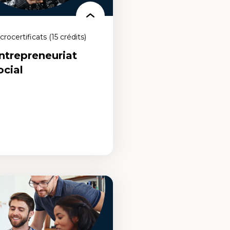
crocertificats (15 crédits)
ntrepreneuriat
ocial
repreneuriat social
icrocertificat qui te permet de
r, développer et gérer des
eprises à impact ou vocation sociale
nvironnementale.