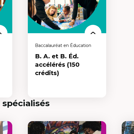
Baccalauréat en Éducation
B. A. et B. Éd.
accélérés (150
crédits)
 spécialisés
B. A. et B. Éd.
accélérés (150 crédits)
Tu n’as pas à attendre la fin de tes
nes
études universitaires pour te lancer dans
t
un autre baccalauréat qui te permettra