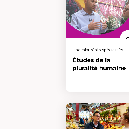
diplôme universitaire de premier cy
et qui désirent se lancer dans le mo
de l’enseignement. Le futur de
l’enseignement en français, c’est
maintenant.
Baccalauréats spécialisés
Études de la
pluralité humaine
Études de la pluralité
humaine
Un programme pour repenser les
relations humaines et s’engager po
une société plus juste et équitable. 
repenser les mouvements et les