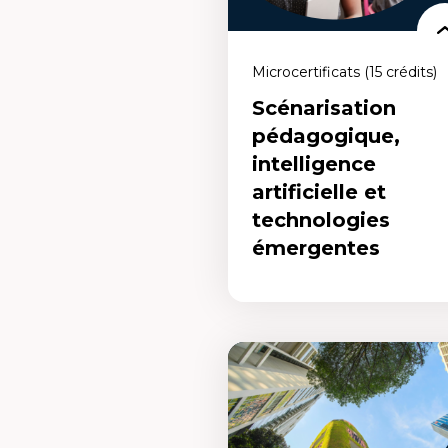
Microcertificats (15 crédits)
Scénarisation
pédagogique,
intelligence
artificielle et
technologies
émergentes
Scénarisation
pédagogique,
intelligence artificielle
et technologies
émergentes
Un microcertificat de 15 crédits qui 
permet d'enseigner en salle de class