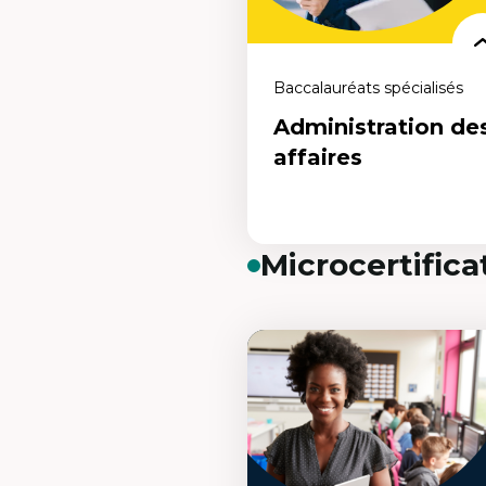
Baccalauréats spécialisés
Administration de
affaires
Microcertificat
Administration des
affaires
Un programme pour repenser la
gestion et favoriser une croissance
responsable et durable des entrepris
Oser repenser le milieu des affaires 
demain, maintenant.