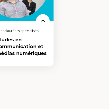
nser les villes de demain,
ntenant.
ccalauréats spécialisés
tudes en
ommunication et
édias numériques
udes en
mmunication et
dias numériques
programme conçu pour repenser
modes de communication. Ose
nser la communication de demain,
ntenant.