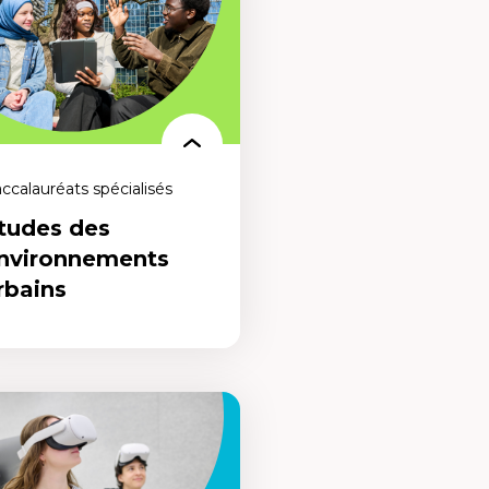
ccalauréats spécialisés
tudes des
nvironnements
rbains
udes des
vironnements
ains
programme conçu pour repenser le
gn urbain et bâtir des villes plus
es, inclusives et durables. Ose