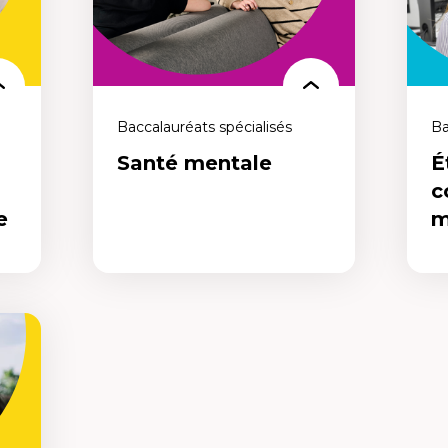
repe
,
communautés de la francophonie
mai
plurielle de manière éthique, juste et
adaptée aux besoins d'aujourd'hui. Agis
pour transformer les réalités sociales,
maintenant.
Baccalauréats spécialisés
Ba
Santé mentale
É
c
e
m
Ét
Santé mentale
co
mé
er
Un programme conçu pour repenser le
Un 
domaine de la santé mentale et du
les 
bien-être. Ose repenser la santé
repe
mentale pour mieux vivre demain,
mai
maintenant.