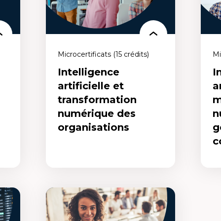
humaines, en développement de
partenariats et de les appliquer à la
nces
gestion d'organismes communautaires.
Microcertificats (15 crédits)
Mi
Intelligence
I
artificielle et
ar
transformation
m
numérique des
n
organisations
g
c
Intelligence artificielle
Int
et transformation
art
numérique des
num
organisations
de
we
Un microcertificat qui te permet de