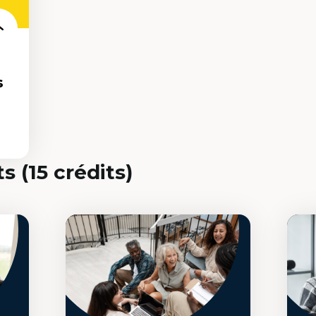
s
s (15 crédits)
es.
de