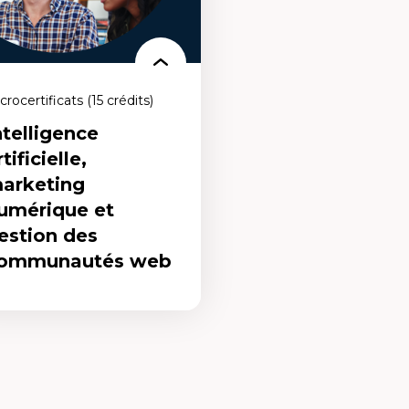
crocertificats (15 crédits)
ntelligence
tificielle,
arketing
umérique et
estion des
ommunautés web
elligence
ificielle, marketing
érique et gestion
s communautés
b