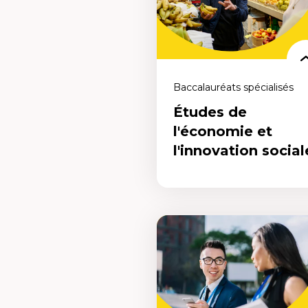
comportements sociaux de demain
maintenant.
Baccalauréats spécialisés
Études de
l'économie et
l'innovation social
Études de l'économie
et l'innovation sociale
Un programme conçu pour repens
l’économie et son impact sur nos
sociétés. Ose construire l’économie
sociale de demain, maintenant.