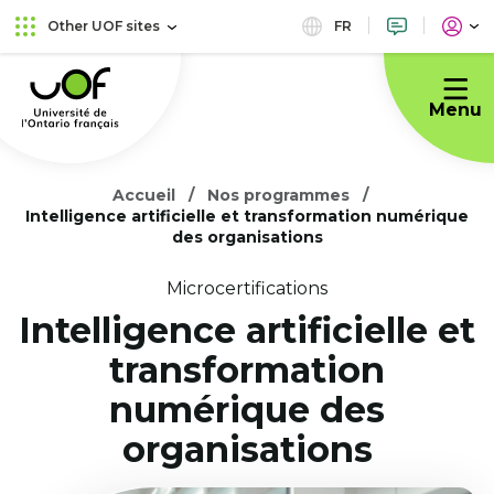
Skip
Skip
FR
Other UOF sites
to
to
Université
main
content
de
menu
Menu
l'Ontario
français
Accueil
Nos programmes
Intelligence artificielle et transformation numérique
des organisations
Microcertifications
Intelligence artificielle et
transformation
numérique des
organisations