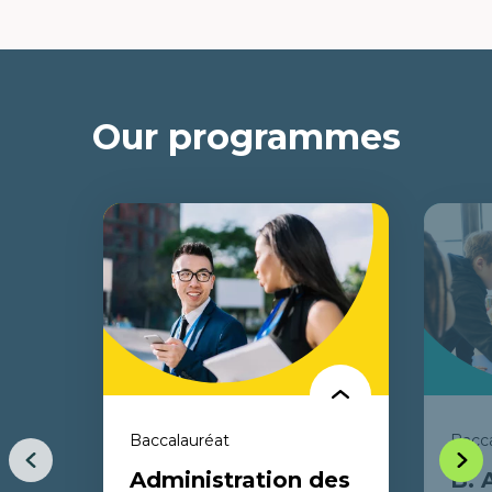
Our programmes
Baccalauréat
Bacca
Previous
Next
Administration des
B. 
item
item