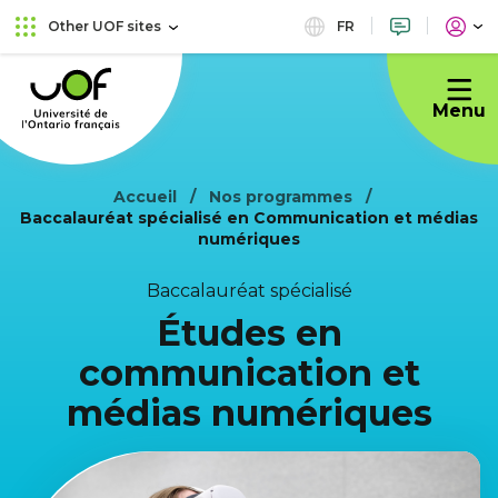
Skip
Skip
FR
Other UOF sites
to
to
Université
main
content
de
menu
Menu
l'Ontario
français
Accueil
Nos programmes
Baccalauréat spécialisé en Communication et médias
numériques
Baccalauréat spécialisé
Études en
communication et
médias numériques