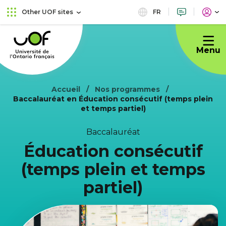
Skip
Skip
FR
Other UOF sites
to
to
Université
main
content
de
menu
Menu
l'Ontario
français
Accueil
Nos programmes
Baccalauréat en Éducation consécutif (temps plein
et temps partiel)
Baccalauréat
Éducation consécutif
(temps plein et temps
partiel)