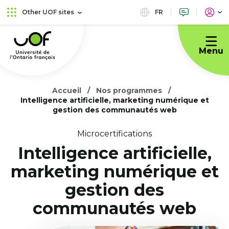
Skip
Skip
FR
Other UOF sites
to
to
Université
main
content
de
menu
Menu
l'Ontario
français
Accueil
Nos programmes
Intelligence artificielle, marketing numérique et
gestion des communautés web
Microcertifications
Intelligence artificielle,
marketing numérique et
gestion des
communautés web