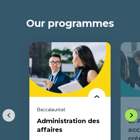
Our programmes
Baccalauréat
Bacca
Previous
Next
Administration des
B. 
item
item
affaires
acc
cré