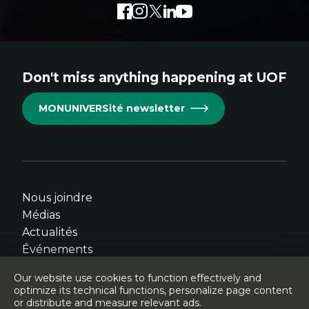
Facebook
External
Instagram
External
Twitter
External
LinkedIn
External
Youtube
External
link.
link.
link.
link.
link.
This
This
This
This
This
links
links
links
links
links
Don't miss anything happening at UOF
will
will
will
will
will
open
open
open
open
open
MONUNIVERSité newsletter
in
in
in
in
in
new
new
new
new
new
window.
window.
window.
window.
window.
Nous joindre
Médias
Actualités
Événements
Our website use cookies to function effectively and
optimize its technical functions, personalize page content
or distribute and measure relevant ads.
© Université de l'Ontario français - 2026