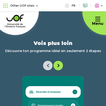
Skip
Skip
FR
Other UOF sites
to
to
Université
main
content
de
menu
Menu
l'Ontario
français
Vois plus loin
Découvre ton programme idéal en seulement 2 étapes
Previous
Next
item
item