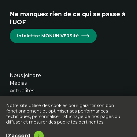
site.
site.
site.
site.
site.
Ne manquez rien de ce qui se passe à
Cet
Cet
Cet
Cet
Cet
l'UOF
hyperlien
hyperlien
hyperlien
hyperlien
hyperlien
s'ouvrira
s'ouvrira
s'ouvrira
s'ouvrira
s'ouvrira
Infolettre MONUNIVERSité
dans
dans
dans
dans
dans
une
une
une
une
une
nouvelle
nouvelle
nouvelle
nouvelle
nouvelle
fenêtre.
fenêtre.
fenêtre.
fenêtre.
fenêtre.
Nous joindre
Médias
Actualités
Événements
Notre site utilise des cookies pour garantir son bon
fonctionnement et optimiser ses performances
techniques, personnaliser l'affichage de nos pages ou
diffuser et mesurer des publicités pertinentes.
© Université de l'Ontario français - 2026
Légal
Accessibilité
D'accord
Site conçu, développé et hébergé par
Libéo