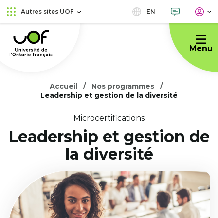
Aller
Passer
EN
Autres sites UOF
au
au
Université
menu
contenu
de
principal
Menu
l'Ontario
français
Accueil
Nos programmes
Leadership et gestion de la diversité
Microcertifications
Leadership et gestion de
la diversité