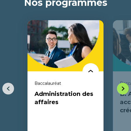
Nos programmes
Baccalauréat
Bacca
Item
Item
Administration des
B. 
précédent
suiva
affaires
acc
cré