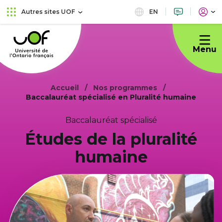
Aller
Passer
EN
Autres sites UOF
au
au
Université
menu
contenu
de
principal
Menu
l'Ontario
français
Accueil
Nos programmes
Baccalauréat spécialisé en Pluralité humaine
Baccalauréat spécialisé
Études de la pluralité
humaine