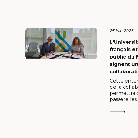
25 juin 2026
L'Universit
français et
public du 
signent u
collaborat
Cette enten
de la colla
permettra 
passerelles
milieu unive