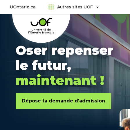
Aller
Passer
UOntario.ca
Autres sites UOF
au
au
Université
menu
contenu
de
principal
l'Ontario
français
Oser repenser
Accueil
le futur,
maintenant !
Dépose ta demande d'admission
En