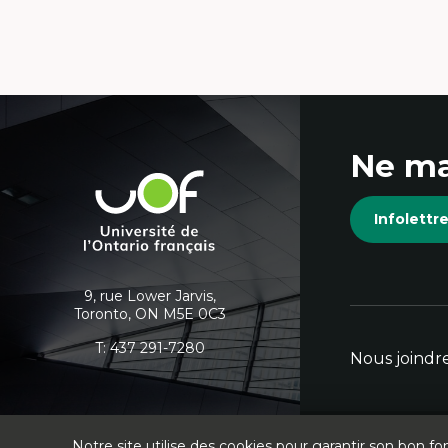
Coordonnées
Ne ma
et
Université
de
informations
Infolett
l'Ontario
français
supplémentaires
9, rue Lower Jarvis,
Toronto, ON M5E 0C3
T:
437 291-7280
Nous joindr
Notre site utilise des cookies pour garantir son bon