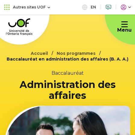
Aller
Passer
EN
Autres sites UOF
au
au
Université
menu
contenu
de
principal
Menu
l'Ontario
français
Accueil
Nos programmes
Baccalauréat en administration des affaires (B. A. A.)
Baccalauréat
Administration des
affaires