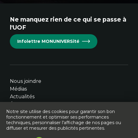
au
au
au
au
au
site.
site.
site.
site.
site.
Ne manquez rien de ce qui se passe à
Cet
Cet
Cet
Cet
Cet
l'UOF
hyperlien
hyperlien
hyperlien
hyperlien
hyperlien
s'ouvrira
s'ouvrira
s'ouvrira
s'ouvrira
s'ouvrira
Infolettre MONUNIVERSité
dans
dans
dans
dans
dans
une
une
une
une
une
nouvelle
nouvelle
nouvelle
nouvelle
nouvelle
fenêtre.
fenêtre.
fenêtre.
fenêtre.
fenêtre.
Nous joindre
Médias
Actualités
Événements
Notre site utilise des cookies pour garantir son bon
fonctionnement et optimiser ses performances
techniques, personnaliser l'affichage de nos pages ou
diffuser et mesurer des publicités pertinentes.
© Université de l'Ontario français - 2026
Légal
Accessibilité