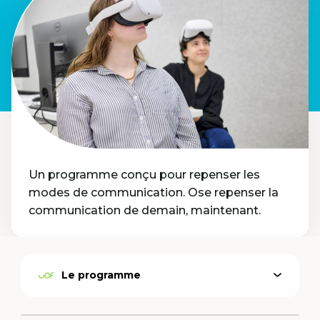
Un programme conçu pour repenser les
modes de communication. Ose repenser la
communication de demain, maintenant.
Le programme
Ouvrir
Option
le
active
menu