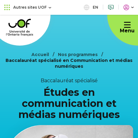
Aller
Passer
EN
Autres sites UOF
au
au
Université
menu
contenu
de
principal
Menu
l'Ontario
français
Accueil
Nos programmes
Baccalauréat spécialisé en Communication et médias
numériques
Baccalauréat spécialisé
Études en
communication et
médias numériques