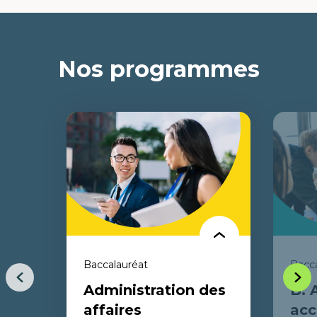
Nos programmes
Baccalauréat
Bacca
Item
Item
Administration des
B. 
précédent
suiva
affaires
acc