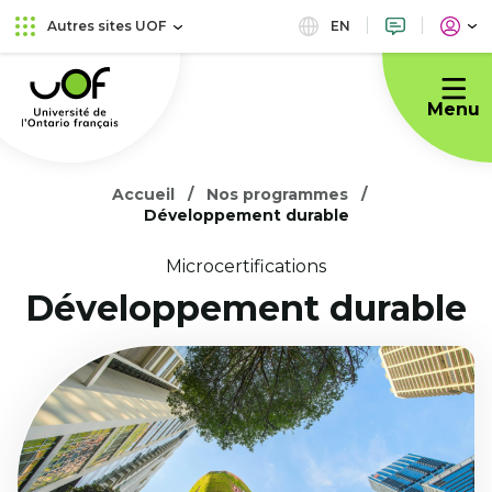
Aller
Passer
EN
Autres sites UOF
au
au
Université
menu
contenu
de
principal
Menu
l'Ontario
français
Accueil
Nos programmes
Développement durable
Microcertifications
Développement durable