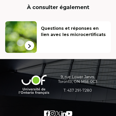
will
À consulter également
open
in
a
Questions et réponses en
new
lien avec les microcertificats
window
Contact
details
and
9, rue Lower Jarvis,
Université
Toronto, ON M5E 0C3
additional
de
l'Ontario
T:
437 291-7280
information
français
Facebook
External
Instagram
External
Twitter
External
LinkedIn
External
Youtube
External