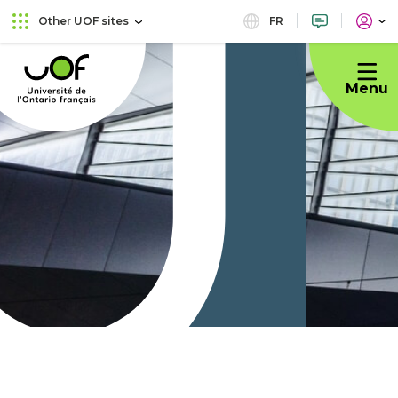
Skip
Skip
FR
Other UOF sites
to
to
Université
main
content
de
menu
Menu
l'Ontario
français