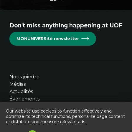
link.
link.
link.
link.
link.
This
This
This
This
This
links
links
links
links
links
Don't miss anything happening at UOF
will
will
will
will
will
open
open
open
open
open
MONUNIVERSité newsletter
in
in
in
in
in
new
new
new
new
new
window.
window.
window.
window.
window.
Nous joindre
Médias
Actualités
Événements
Our website use cookies to function effectively and
optimize its technical functions, personalize page content
or distribute and measure relevant ads.
© Université de l'Ontario français - 2026
Légal
Accessibilité