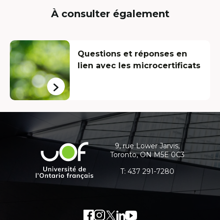
s'ouvrira
À consulter également
dans
une
nouvelle
Questions et réponses en
fenêtre
lien avec les microcertificats
Coordonnées
et
informations
9, rue Lower Jarvis,
Université
Toronto, ON M5E 0C3
supplémentaires
de
l'Ontario
T:
437 291-7280
français
Facebook
Lien
Instagram
Lien
Twitter
Lien
LinkedIn
Lien
Youtube
Lien