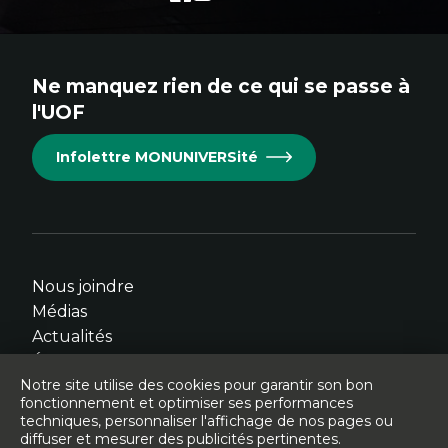
externe
externe
externe
externe
externe
au
au
au
au
au
site.
site.
site.
site.
site.
Ne manquez rien de ce qui se passe à
Cet
Cet
Cet
Cet
Cet
l'UOF
hyperlien
hyperlien
hyperlien
hyperlien
hyperlien
s'ouvrira
s'ouvrira
s'ouvrira
s'ouvrira
s'ouvrira
Infolettre MONUNIVERSité
dans
dans
dans
dans
dans
une
une
une
une
une
nouvelle
nouvelle
nouvelle
nouvelle
nouvelle
fenêtre.
fenêtre.
fenêtre.
fenêtre.
fenêtre.
Nous joindre
Médias
Actualités
Événements
Notre site utilise des cookies pour garantir son bon
fonctionnement et optimiser ses performances
techniques, personnaliser l'affichage de nos pages ou
diffuser et mesurer des publicités pertinentes.
© Université de l'Ontario français - 2026