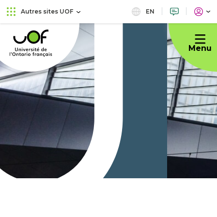
Aller
Passer
EN
Autres sites UOF
au
au
Université
menu
contenu
de
principal
Menu
l'Ontario
français