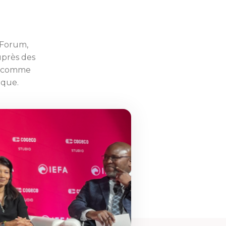
 Forum,
uprès des
on comme
ique.