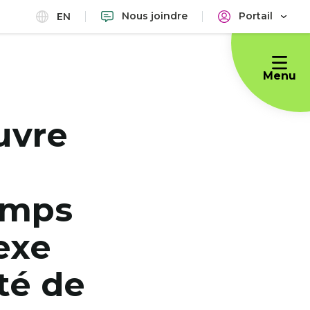
Nous joindre
Portail
EN
Menu
uvre
emps
exe
ité de