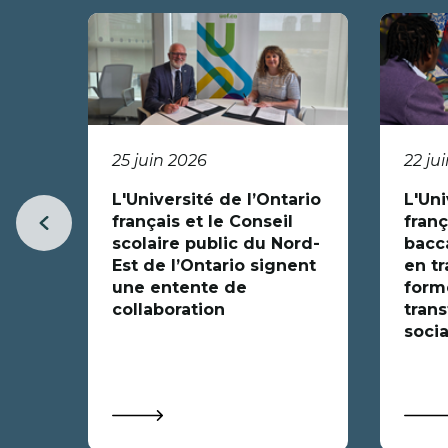
25 juin 2026
22 ju
L'Université de l’Ontario
L'Uni
français et le Conseil
franç
Item
scolaire public du Nord-
bacc
précédent
Est de l’Ontario signent
en tr
une entente de
forme
collaboration
trans
socia