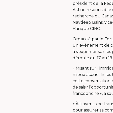
président de la Fé
Akbar, responsable d
recherche du Canada 
Navdeep Bains, vice
Banque CIBC.
Organisé par le Fo
un événement de clas
à s’exprimer sur le
déroule du 17 au 19
« Misant sur l’immig
mieux accueillir le
cette conversation po
de saisir l’opport
francophone », a sou
« À travers une tran
pour assurer sa com