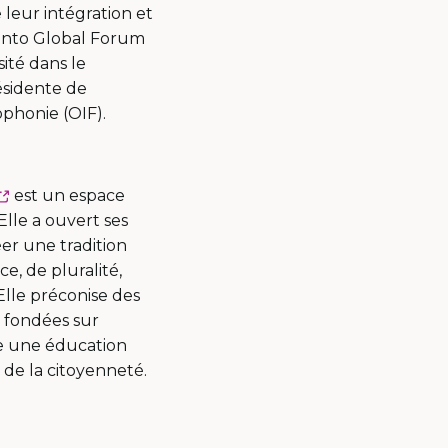
 leur intégration et
oronto Global Forum
sité dans le
ésidente de
ophonie (OIF).
Ce
est un espace
lien
Elle a ouvert ses
s'ouvrira
er une tradition
dans
e, de pluralité,
une
 Elle préconise des
nouvelle
, fondées sur
fenêtre
re une éducation
de la citoyenneté.