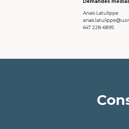
Demandes média
Anaïs Latulippe
anais.latulippe@uon
647 228-6895
Cons