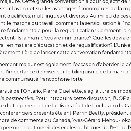
majeure. Cette grande conversation a pour objectif de ré
sur l’avenir et sur les avantages économiques de la mi
 qualifiées, multilingues et diverses. Au milieu de ce
nt le marché du travail, comment la sensibilisation à l’in
re fondamentale pour la requalification? Comment la n
ffectent-ils la main-d'œuvre immigrante? Quelles devraient
vail en matière d'éducation et de requalification? L’Univer
ulièrement fière de lancer cette conversation fondamenta
nement majeur est également l’occasion d’aborder le dé
t l’importance de miser sur le bilinguisme de la main-
ne communauté francophone forte.
ersité de l’Ontario, Pierre Ouellette, a agi à titre de mo
le perspective.
Pour introduire cette discussion
,
l’UOF a 
stre du Logement et de la Diversité et de l’Inclusion du C
onférenciers présents étaient Perrin Beatty, président e
ambre de commerce du Canada, Yves-Gérard Mehou-Ioko,
la personne au Conseil des écoles publiques de l’Est de l’