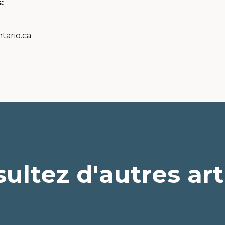
s:
tario.ca
ultez d'autres art