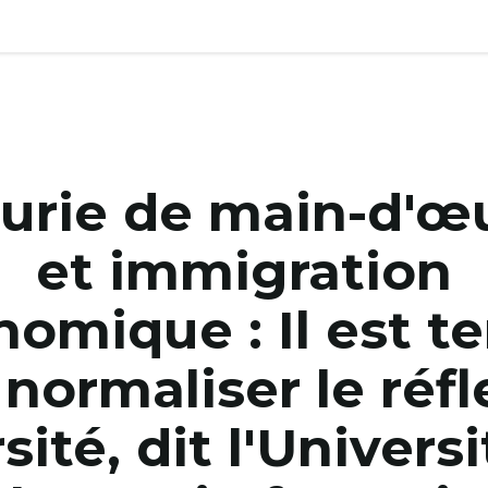
urie de main-d'œ
et immigration
nomique : Il est t
 normaliser le réfl
sité, dit l'Univers