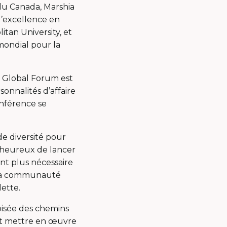
du Canada, Marshia
d’excellence en
tan University, et
mondial pour la
o Global Forum est
onnalités d’affaire
onférence se
de diversité pour
 heureux de lancer
ant plus nécessaire
r la communauté
lette.
roisée des chemins
out mettre en œuvre