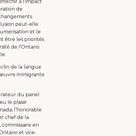
fléchir à l’impact
gration de
s changements
clusion peut-elle
umérisation et le
 être les priorités
sité de l’Ontario
le.
clin de la langue
d’œuvre immigrante
dérateur du panel
eu le plaisir
anada, l’honorable
t chef de la
 commissaire en
Ontario et vice-