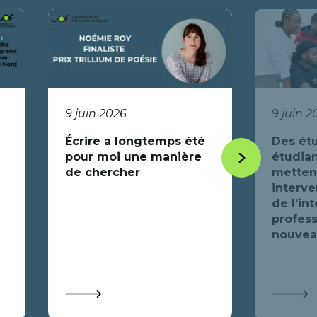
9 juin 2026
9 juin 2
Écrire a longtemps été
Des étu
pour moi une manière
étudian
Item
de chercher
mettent
suivant
interve
de l’in
profess
nouveau