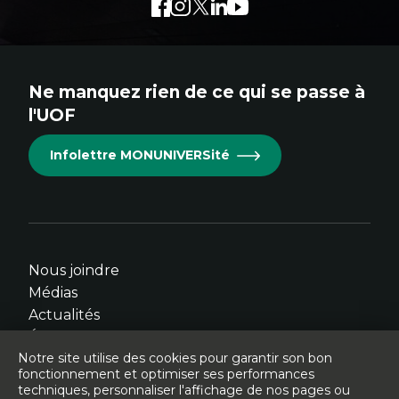
Facebook
Lien
Instagram
Lien
Twitter
Lien
LinkedIn
Lien
Youtube
Lien
externe
externe
externe
externe
externe
au
au
au
au
au
site.
site.
site.
site.
site.
Ne manquez rien de ce qui se passe à
Cet
Cet
Cet
Cet
Cet
l'UOF
hyperlien
hyperlien
hyperlien
hyperlien
hyperlien
s'ouvrira
s'ouvrira
s'ouvrira
s'ouvrira
s'ouvrira
Infolettre MONUNIVERSité
dans
dans
dans
dans
dans
une
une
une
une
une
nouvelle
nouvelle
nouvelle
nouvelle
nouvelle
fenêtre.
fenêtre.
fenêtre.
fenêtre.
fenêtre.
Nous joindre
Médias
Actualités
Événements
Notre site utilise des cookies pour garantir son bon
fonctionnement et optimiser ses performances
techniques, personnaliser l'affichage de nos pages ou