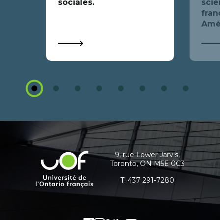
sociales.
scie
fra
Amé
1
2
3
4
5
6
7
8
Coordonnées
et
informations
9, rue Lower Jarvis,
Université
Toronto, ON M5E 0C3
supplémentaires
de
l'Ontario
T:
437 291-7280
français