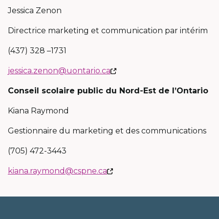
fenêtre
fenêtre
fenêtre
Jessica Zenon
Directrice marketing et communication par intérim
(437) 328 –1731
Ce
jessica.zenon@uontario.ca
lien
Conseil scolaire public du Nord-Est de l’Ontario
s'ouvrira
dans
Kiana Raymond
une
Gestionnaire du marketing et des communications
nouvelle
fenêtre
(705) 472-3443
Ce
kiana.raymond@cspne.ca
lien
s'ouvrira
dans