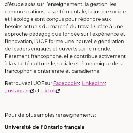
s'ouvrira
d’étude axés sur l’enseignement, la gestion, les
dans
communications, la santé mentale, la justice sociale
une
et l’écologie sont conçus pour répondre aux
nouvelle
besoins actuels du marché du travail. Grâce à une
fenêtre
approche pédagogique fondée sur l’expérience et
l’innovation, l’UOF forme une nouvelle génération
de leaders engagés et ouverts sur le monde.
Fièrement francophone, elle contribue activement
à la vitalité culturelle, sociale et économique de la
francophonie ontarienne et canadienne.
Ce
Retrouvez l’UOF sur
Facebook
,
LinkedIn
Ce
Ce
Ce
lien
,
Instagram
et
TikTok
.
lien
lien
lien
s'ouvrira
s'ouvrira
s'ouvrira
s'ouvrira
dans
dans
dans
dans
une
Pour de plus amples renseignements :
une
une
une
nouvelle
Université de l’Ontario français
nouvelle
nouvelle
nouvelle
fenêtre