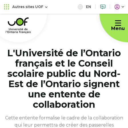
Aller
Passer
EN
Autres sites UOF
au
au
Université
menu
contenu
de
principal
Menu
l'Ontario
français
L'Université de l’Ontario
français et le Conseil
scolaire public du Nord-
Est de l’Ontario signent
une entente de
collaboration
Cette entente formalise le cadre de la collaboration
qui leur permettra de créer des passerelles