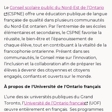
Le
Conseil scolaire public du Nord-Est de l’Ontario
Ce
(CSPNE) offre une éducation publique de langue
lien
française de qualité dans plusieurs communautés
s'ouvrira
du Nord-Est ontarien. Par l’entremise de ses écoles
dans
élémentaires et secondaires, le CSPNE favorise la
une
réussite, le bien-être et l’épanouissement de
nouvelle
chaque élève, tout en contribuant à la vitalité de la
fenêtre
francophonie ontarienne. Présent dans ses
communautés, le Conseil mise sur l’innovation,
l’inclusion et la collaboration afin de préparer les
élèves à devenir des citoyennes et citoyens
engagés, confiants et ouverts sur le monde.
À propos de l’Université de l’Ontario français
L’une des six universités publiques du Grand
Ce
Toronto, l’
Université de l’Ontario français
(UOF)
lien
œuvre entièrement en français. Ses programmes