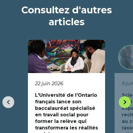
une
Consultez d'autres
nouvelle
fenêtre
articles
22 juin 2026
9 ju
L'Université de l’Ontario
Scie
français lance son
fron
Item
Item
baccalauréat spécialisé
exp
précédent
suiva
en travail social pour
rec
former la relève qui
au c
transformera les réalités
ras