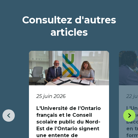
Consultez d'autres
articles
25 juin 2026
22 j
L'Université de l’Ontario
L'Un
français et le Conseil
fran
Item
Item
scolaire public du Nord-
bacc
précédent
suiva
Est de l’Ontario signent
en t
une entente de
form