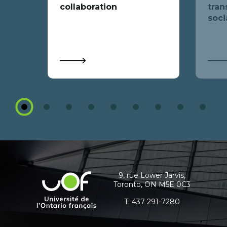
collaboration
tran
soci
1
2
3
4
5
6
7
8
9
Coordonnées
et
informations
9, rue Lower Jarvis,
Université
Toronto, ON M5E 0C3
supplémentaires
de
l'Ontario
T:
437 291-7280
français