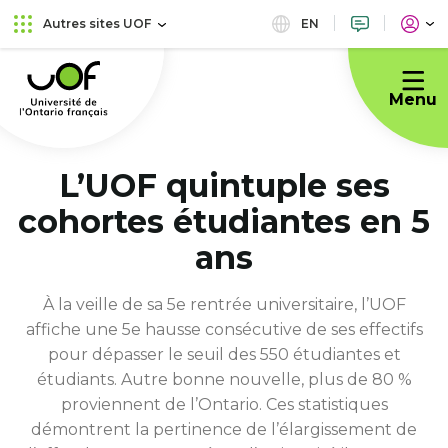
Aller
Passer
EN
Autres sites UOF
au
au
Université
menu
contenu
de
principal
Menu
l'Ontario
français
L’UOF quintuple ses
cohortes étudiantes en 5
ans
À la veille de sa 5e rentrée universitaire, l’UOF
affiche une 5e hausse consécutive de ses effectifs
pour dépasser le seuil des 550 étudiantes et
étudiants. Autre bonne nouvelle, plus de 80 %
proviennent de l’Ontario. Ces statistiques
démontrent la pertinence de l’élargissement de