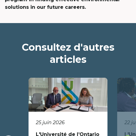
solutions in our future careers.
Consultez d'autres
articles
25 juin 2026
22 j
L'Université de l’Ontario
L'Un