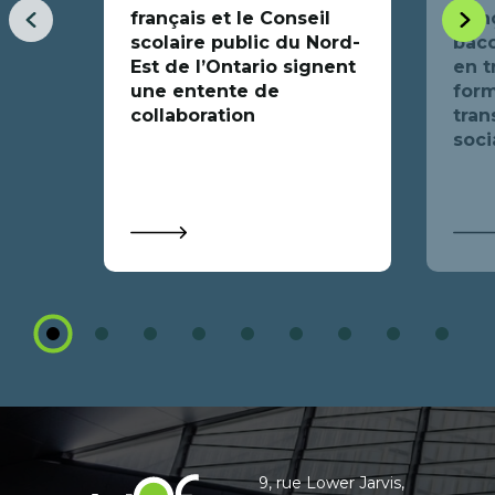
français et le Conseil
fran
Item
Item
scolaire public du Nord-
bacc
précédent
suiva
Est de l’Ontario signent
en t
une entente de
form
collaboration
tran
soci
1
2
3
4
5
6
7
8
9
Coordonnées
et
informations
9, rue Lower Jarvis,
Université