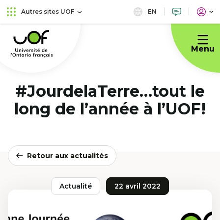
Aller
Passer
EN
Autres sites UOF
au
au
Université
menu
contenu
de
principal
Menu
l'Ontario
français
#JourdelaTerre…tout le
long de l’année à l’UOF!
Retour aux actualités
Actualité
22 avril 2022