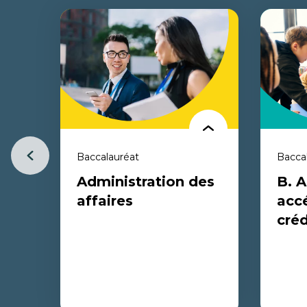
Baccalauréat
Bacca
Item
Administration des
B. A
précédent
affaires
accé
créd