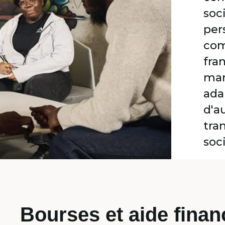
soc
pers
com
fra
man
ada
d'a
tra
soc
Bourses et aide finan