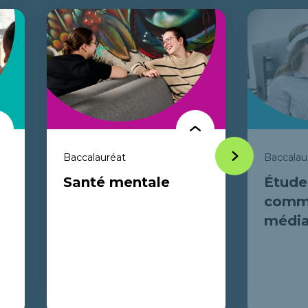
Baccalauréat
Baccalaur
Item
Santé mentale
Étude
suivant
commu
média