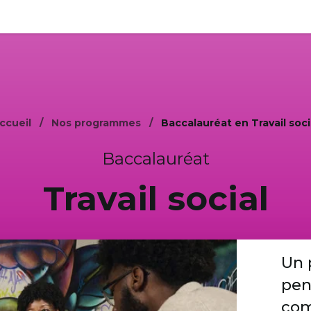
ccueil
Nos programmes
Baccalauréat en Travail soci
Baccalauréat
Travail social
Un 
pen
com