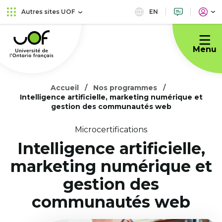
Aller
Passer
EN
Autres sites UOF
au
au
Université
menu
contenu
de
principal
Menu
l'Ontario
français
Accueil
Nos programmes
Intelligence artificielle, marketing numérique et
gestion des communautés web
Microcertifications
Intelligence artificielle,
marketing numérique et
gestion des
communautés web