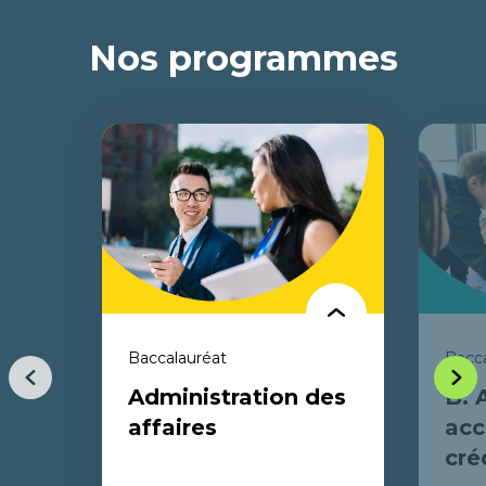
Nos programmes
Baccalauréat
Bacca
Item
Item
Administration des
B. 
précédent
suiva
affaires
acc
cré