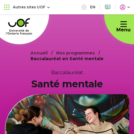
Aller
Passer
EN
Autres sites UOF
au
au
Université
menu
contenu
de
principal
Menu
l'Ontario
français
Accueil
Nos programmes
Baccalauréat en Santé mentale
Baccalauréat
Santé mentale