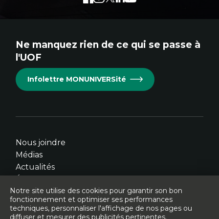
externe
externe
externe
externe
externe
au
au
au
au
au
site.
site.
site.
site.
site.
Ne manquez rien de ce qui se passe à
Cet
Cet
Cet
Cet
Cet
l'UOF
hyperlien
hyperlien
hyperlien
hyperlien
hyperlien
s'ouvrira
s'ouvrira
s'ouvrira
s'ouvrira
s'ouvrira
Infolettre MONUNIVERSité
dans
dans
dans
dans
dans
une
une
une
une
une
nouvelle
nouvelle
nouvelle
nouvelle
nouvelle
fenêtre.
fenêtre.
fenêtre.
fenêtre.
fenêtre.
Nous joindre
Médias
Actualités
Événements
Notre site utilise des cookies pour garantir son bon
fonctionnement et optimiser ses performances
techniques, personnaliser l'affichage de nos pages ou
diffuser et mesurer des publicités pertinentes.