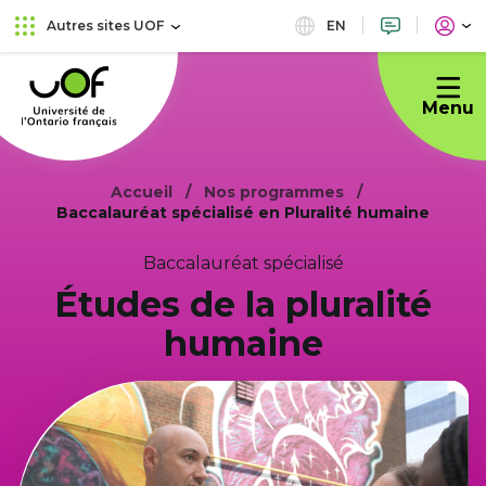
Aller
Passer
EN
Autres sites UOF
au
au
Université
menu
contenu
de
principal
Menu
l'Ontario
français
Accueil
Nos programmes
Baccalauréat spécialisé en Pluralité humaine
Baccalauréat spécialisé
Études de la pluralité
humaine