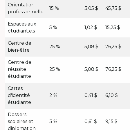
Orientation
15 %
3,05 $
45,75 $
professionnelle
Espaces aux
5 %
1,02 $
15,25 $
étudiant.e.s
Centre de
25 %
5,08 $
76,25 $
bien-être
Centre de
réussite
25 %
5,08 $
76,25 $
étudiante
Cartes
d'identité
2 %
0,41 $
6,10 $
étudiante
Dossiers
scolaires et
3 %
0,61 $
9,15 $
diplomation