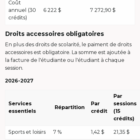
Coût
annuel (30
6 222 $
7 272,90 $
crédits)
Droits accessoires obligatoires
En plus des droits de scolarité, le paiment de droits
accessoires est obligatoire. La somme est ajoutée à
la facture de l'étudiante ou l'étudiant à chaque
session.
2026-2027
Par
Services
Par
sessions
Répartition
essentiels
crédit
(15
crédits)
Sports et loisirs
7 %
1,42 $
21,35 $