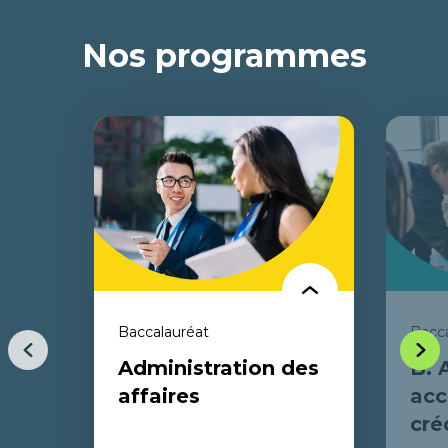
Nos programmes
Baccalauréat
Bacca
Item
Item
Administration des
B. 
précédent
suiva
affaires
acc
cré