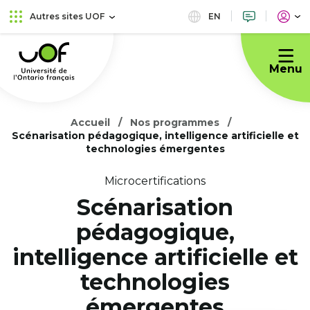
Aller
Passer
EN
Autres sites UOF
au
au
Université
menu
contenu
de
principal
Menu
l'Ontario
français
Accueil
Nos programmes
Scénarisation pédagogique, intelligence artificielle et
technologies émergentes
Microcertifications
Scénarisation
pédagogique,
intelligence artificielle et
technologies
émergentes