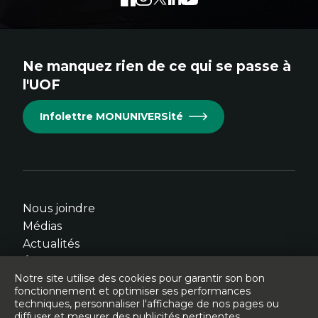
externe
externe
externe
externe
externe
au
au
au
au
au
site.
site.
site.
site.
site.
Ne manquez rien de ce qui se passe à
Cet
Cet
Cet
Cet
Cet
l'UOF
hyperlien
hyperlien
hyperlien
hyperlien
hyperlien
s'ouvrira
s'ouvrira
s'ouvrira
s'ouvrira
s'ouvrira
Infolettre MONUNIVERSité
dans
dans
dans
dans
dans
une
une
une
une
une
nouvelle
nouvelle
nouvelle
nouvelle
nouvelle
fenêtre.
fenêtre.
fenêtre.
fenêtre.
fenêtre.
Nous joindre
Médias
Actualités
Événements
Notre site utilise des cookies pour garantir son bon
fonctionnement et optimiser ses performances
techniques, personnaliser l'affichage de nos pages ou
diffuser et mesurer des publicités pertinentes.