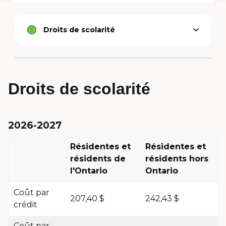
Droits de scolarité
Ouvrir
Option
le
active
menu
Droits de scolarité
2026-2027
Résidentes et
Résidentes et
résidents de
résidents hors
l'Ontario
Ontario
Coût par
207,40 $
242,43 $
crédit
Coût par