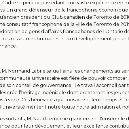
: Cadre supérieur possédant une vaste expérience en ma
t aussi un grand défenseur de la francophonie économique
qu’ancien président du Club canadien de Toronto de 2018
 consultatif francophone de la ville de Toronto de 201
édération de gens d’affaires francophones de l’Ontario dep
s des ressources humaines et du développement phila
rnance.
, M. Normand Labrie saluait ainsi les changements au sei
communauté universitaire est fière de pouvoir compter
 de son conseil de gouvernance. Le travail accompli par 
es crée l’héritage indéniable dont profiteront les jeun
s à venir. Ces bénévoles qui consacrent leur temps et l
université méritent notre toute notre admiration et not
s sortants, M. Naud remercie grandement l’ensemble
nce pour leur dévouement et leur excellente contributi