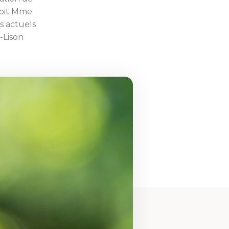
 soit Mme
s actuels
-Lison