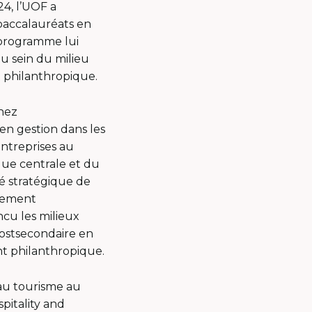
4, l’UOF a
baccalauréats en
r programme lui
au sein du milieu
t philanthropique.
chez
en gestion dans les
ntreprises au
que centrale et du
té stratégique de
ppement
ncu les milieux
 postsecondaire en
nt philanthropique.
au tourisme au
pitality and