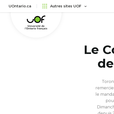
Aller
Passer
UOntario.ca
Autres sites UOF
au
au
Université
menu
contenu
de
principal
l'Ontario
français
Le C
de
Toront
remercie
le manda
pour
Dimanch
depuis 