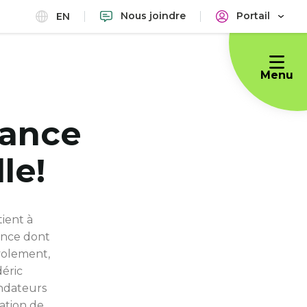
Nous joindre
Portail
EN
Menu
nance
le!
tient à
ance dont
volement,
déric
ndateurs
ation de