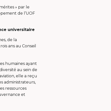
érites » par le
oppement de l’UOF
ce universitaire
es, de la
rois ans au Conseil
ces humaines ayant
diversité au sein de
viation, elle a reçu
s administrateurs,
 des ressources
ouvernance et