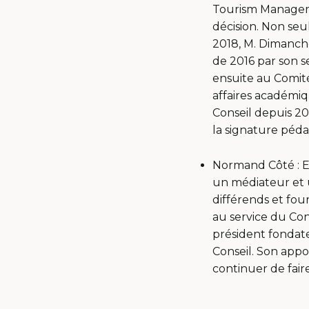
Tourism Managemen
décision. Non se
2018, M. Dimanche 
de 2016 par son s
ensuite au Comit
affaires académi
Conseil depuis 20
la signature péd
Normand Côté : Ex
un médiateur et u
différends et four
au service du Co
président fondat
Conseil. Son appo
continuer de fai