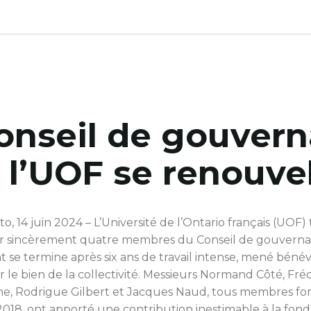
onseil de gouver
 l’UOF se renouvel
o, 14 juin 2024 – L’Université de l’Ontario français (UOF) 
r sincèrement quatre membres du Conseil de gouvern
t se termine après six ans de travail intense, mené béné
 le bien de la collectivité. Messieurs Normand Côté, Fré
e, Rodrigue Gilbert et Jacques Naud, tous membres fo
2018, ont apporté une contribution inestimable à la fond