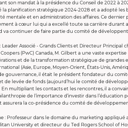
ant son mandat à la présidence du Conseil de 2022 à 202
la planification stratégique 2024-2028 et a adopté les 
té mentale et en administration des affaires. Ce dernie
rement à cœur lui qui a excellé toute sa carrière durant 
d va continuer de faire partie du comité de développen
: Leader Associé - Grands Clients et Directeur Principal 
oopers (PwC) Canada, M. Gilbert a une vaste expertise 
ations et de la transformation stratégique de grandes e
ernational (Asie, Europe, Moyen-Orient, États-Unis, Améri
de gouvernance, il était le président fondateur du comi
 de levée de fonds (aujourd’hui le comité de dévelo
En multipliant les contacts et les rencontres, il a convai
philanthropie de l’importance d’investir dans l’éducation
ert assurera la co-présidence du comité de développeme
e : Professeur dans le domaine du marketing appliqué 
tan University et directeur du Ted Rogers School of Hos