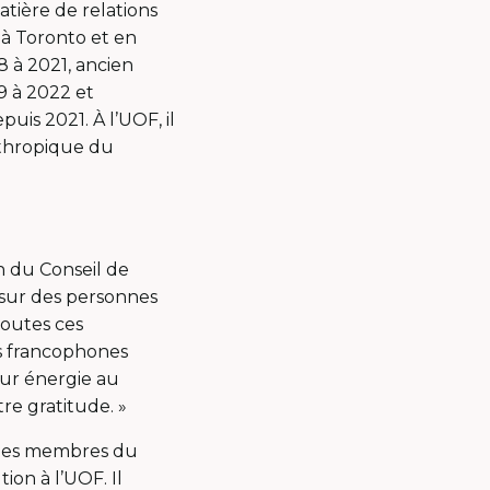
tière de relations
 à Toronto et en
 à 2021, ancien
9 à 2022 et
uis 2021. À l’UOF, il
nthropique du
n du Conseil de
 sur des personnes
toutes ces
es francophones
eur énergie au
re gratitude. »
 des membres du
on à l’UOF. Il