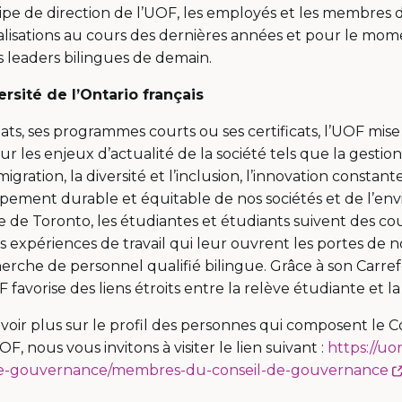
uipe de direction de l’UOF, les employés et les membres 
alisations au cours des dernières années et pour le m
 leaders bilingues de demain.
rsité de l’Ontario français
ts, ses programmes courts ou ses certificats, l’UOF mise
 les enjeux d’actualité de la société tels que la gestio
mmigration, la diversité et l’inclusion, l’innovation const
ppement durable et équitable de nos sociétés et de l’en
le de Toronto, les étudiantes et étudiants suivent des co
es expériences de travail qui leur ouvrent les portes de
herche de personnel qualifié bilingue. Grâce à son Carref
OF favorise des liens étroits entre la relève étudiante e
avoir plus sur le profil des personnes qui composent le C
, nous vous invitons à visiter le lien suivant :
https://uo
l-de-gouvernance/membres-du-conseil-de-gouvernance