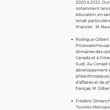
2020 à 2022. Dur
notamment lancé 
éducation, en san
tenait particuliè
financier. M. Nau
Rodrigue Gilbert 
Pricewaterhouse C
domaines des opér
Canada et à l’int
Sud). Au Conseil 
développement et
philanthropique). 
d’affaires et de 
français. M. Gilb
Frédéric Dimanch
Toronto Metropoli