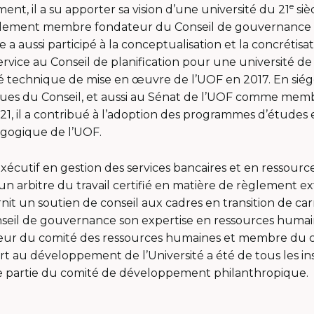
e
t, il a su apporter sa vision d’une université du 21
siè
ulement membre fondateur du Conseil de gouvernance 
a aussi participé à la conceptualisation et la concrétisat
ervice au Conseil de planification pour une université d
é technique de mise en œuvre de l’UOF en 2017. En sié
ques du Conseil, et aussi au Sénat de l’UOF comme memb
21, il a contribué à l’adoption des programmes d’études et
agogique de l’UOF.
écutif en gestion des services bancaires et en ressource
n arbitre du travail certifié en matière de règlement ext
nit un soutien de conseil aux cadres en transition de carri
nseil de gouvernance son expertise en ressources hum
eur du comité des ressources humaines et membre du c
rt au développement de l’Université a été de tous les inst
re partie du comité de développement philanthropique.