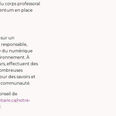
du corps professoral
omentum en place
 sur un
n responsable,
ante du numérique
vironnement. À
urs, effectuent des
 nombreuses
our des savoirs et
t la communauté.
onseil de
ntario.ca/notre-
Ce
.
lien