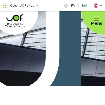
Skip
Skip
FR
Other UOF sites
to
to
Université
main
content
de
menu
Menu
l'Ontario
français