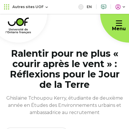
Aller
Passer
EN
Autres sites UOF
au
au
Université
menu
contenu
de
principal
Menu
l'Ontario
français
Ralentir pour ne plus «
courir après le vent » :
Réflexions pour le Jour
de la Terre
Ghislaine Tchoupou Kerry, étudiante de deuxième
année en Études des Environnements urbains et
ambassadrice au recrutement