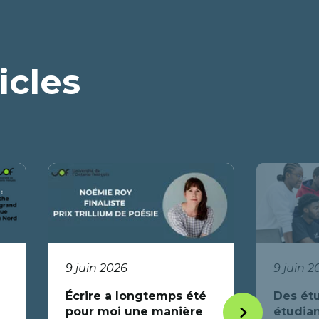
icles
9 juin 2026
9 juin 2
Écrire a longtemps été
Des étu
pour moi une manière
étudian