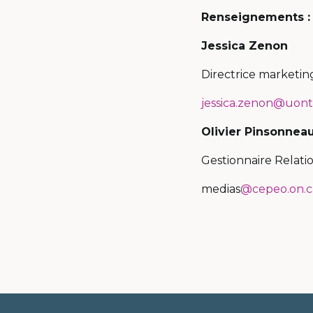
Renseignements :
Jessica Zenon
Directrice marketing
jessica.zenon@uonta
Olivier Pinsonneau
Gestionnaire Relatio
medias
@cepeo.on.c