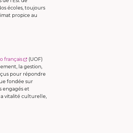
 de l'Est de
os écoles, toujours
imat propice au
Ce
io français
(UOF)
lien
ement, la gestion,
s'ouvrira
conçus pour répondre
dans
que fondée sur
une
rs engagés et
nouvelle
vitalité culturelle,
fenêtre
ira