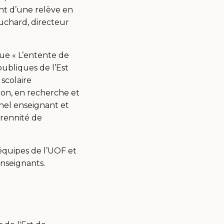
nt d’une relève en
uchard, directeur
ue « L’entente de
 publiques de l’Est
 scolaire
ion, en recherche et
nnel enseignant et
pérennité de
équipes de l’UOF et
nseignants.