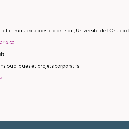
dans
dans
dans
dans
une
une
une
une
nouvelle
nouvelle
nouvelle
nouve
fenêtre
fenêtre
fenêtre
fenêt
 et communications par intérim, Université de l’Ontario 
rio.ca
lt
ns publiques et projets corporatifs
a