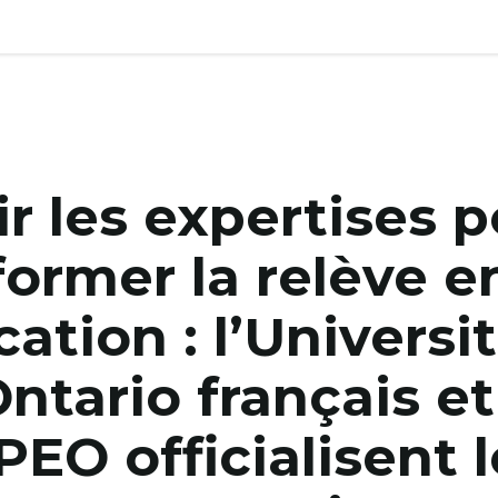
r les expertises 
former la relève e
ation : l’Universi
Ontario français et
EO officialisent 