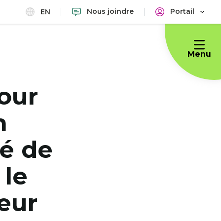
Nous joindre
Portail
EN
Menu
pour
n
té de
 le
leur