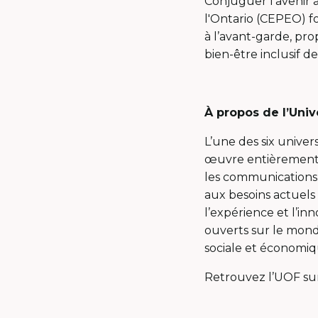
Conjuguer l’avenir a
l'Ontario (CEPEO) f
à l’avant-garde, p
bien-être inclusif de
À propos de l’Univ
L’une des six univer
œuvre entièrement e
les communications, 
aux besoins actuel
l’expérience et l’i
ouverts sur le monde
sociale et économiq
Retrouvez l’UOF s