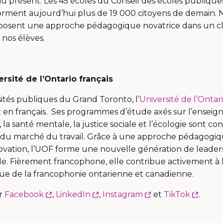
u présent. Les 45 écoles du Conseil des écoles publiques
orment aujourd’hui plus de 19 000 citoyens de demain. N
roposent une approche pédagogique novatrice dans un cl
 nos élèves.
ersité de l’Ontario français
sités publiques du Grand Toronto, l’
Université de l’Ontar
n français. Ses programmes d’étude axés sur l’enseign
la santé mentale, la justice sociale et l’écologie sont 
s du marché du travail. Grâce à une approche pédagogi
nnovation, l’UOF forme une nouvelle génération de leade
. Fièrement francophone, elle contribue activement à la 
ue de la francophonie ontarienne et canadienne.
Ce
Ce
Ce
Ce
ur
Facebook
,
LinkedIn
,
Instagram
et
TikTok
.
lien
lien
lien
lien
s'ouvrira
s'ouvrira
s'ouvrira
s'ouvr