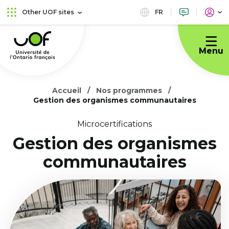
Skip
Skip
FR
Other UOF sites
to
to
Université
main
content
de
menu
Menu
l'Ontario
français
Accueil
Nos programmes
Gestion des organismes communautaires
Microcertifications
Gestion des organismes
communautaires