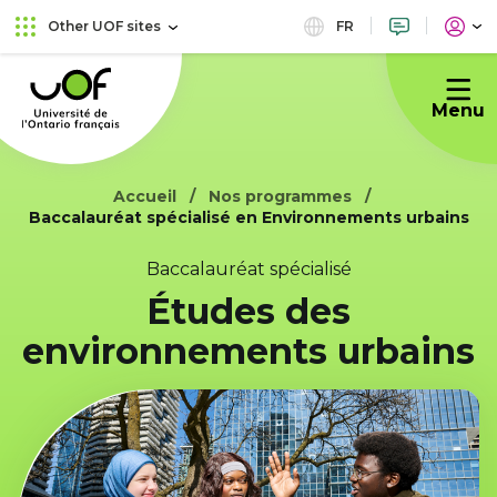
Skip
Skip
FR
Other UOF sites
to
to
Université
main
content
de
menu
Menu
l'Ontario
français
Accueil
Nos programmes
Baccalauréat spécialisé en Environnements urbains
Baccalauréat spécialisé
Études des
environnements urbains