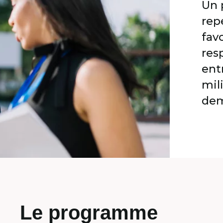
Un 
rep
fav
res
ent
mil
dem
Le programme