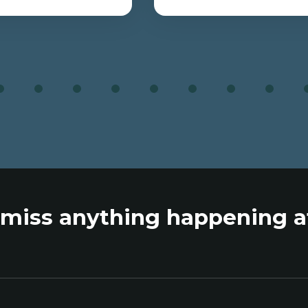
ion consécutif
Travail social
 plein et temps
)
Un programme professionnel pensé
amme destiné aux personnes
pour comprendre la complexité des
ennent déjà un baccalauréat
problèmes sociaux actuels et aider le
niversitaire de premier cycle
3
4
5
6
7
8
9
10
1
personnes, les familles et les
sirent se lancer dans le monde
communautés de la francophonie
ignement. Le futur de
plurielle de manière éthique, juste et
ement en français, c’est
adaptée aux besoins d'aujourd'hui. 
ant.
pour transformer les réalités sociales
maintenant.
 miss anything happening 