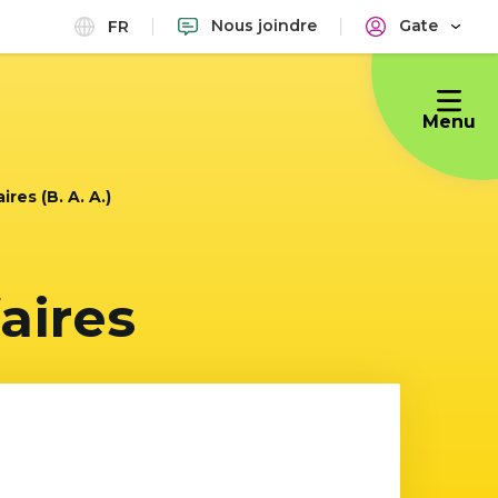
Nous joindre
Gate
FR
Menu
res (B. A. A.)
aires