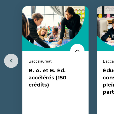
Baccalauréat
Bacca
Previous
B. A. et B. Éd.
Édu
item
accélérés (150
con
crédits)
plei
part