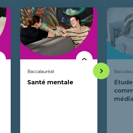
Baccalauréat
Baccalaur
Next
Santé mentale
Étude
item
commu
média