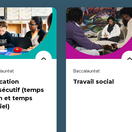
lauréat
Baccalauréat
cation
Travail social
sécutif (temps
n et temps
iel)