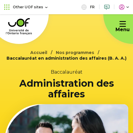
Skip
Skip
FR
Other UOF sites
to
to
Université
main
content
de
menu
Menu
l'Ontario
français
Accueil
Nos programmes
Baccalauréat en administration des affaires (B. A. A.)
Baccalauréat
Administration des
affaires