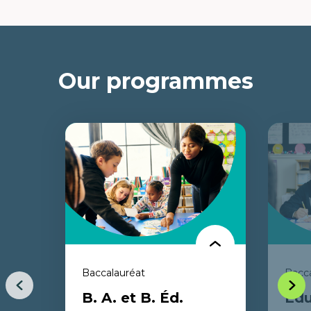
Our programmes
Baccalauréat
Bacca
Previous
Next
B. A. et B. Éd.
Édu
item
item