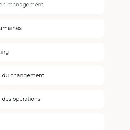
t en management
humaines
ting
on du changement
 des opérations