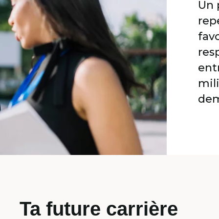
Un 
rep
fav
res
ent
mil
dem
Ta future carrière