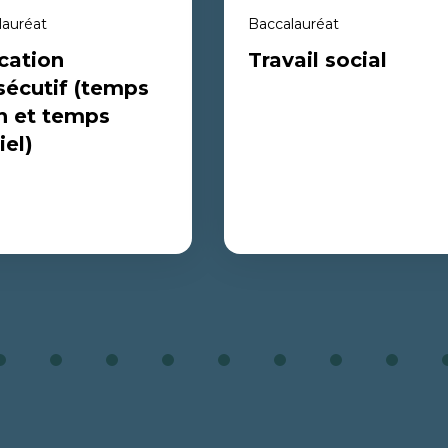
lauréat
Baccalauréat
cation
Travail social
sécutif (temps
n et temps
iel)
ion consécutif
Travail social
 plein et temps
)
Un programme professionnel pensé
amme destiné aux personnes
pour comprendre la complexité des
ennent déjà un baccalauréat
problèmes sociaux actuels et aider le
niversitaire de premier cycle
3
4
5
6
7
8
9
10
1
personnes, les familles et les
sirent se lancer dans le monde
communautés de la francophonie
ignement. Le futur de
plurielle de manière éthique, juste et
ement en français, c’est
adaptée aux besoins d'aujourd'hui. 
ant.
pour transformer les réalités sociales