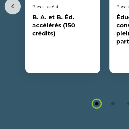
Baccalauréat
Bacca
Previous
B. A. et B. Éd.
Édu
item
accélérés (150
con
crédits)
plei
part
Éducat
B. A. et B. Éd.
(temps
accélérés (150 crédits)
partiel
Tu n’as pas à attendre la fin de tes
Un progr
études universitaires pour te lancer
qui déti
dans un autre baccalauréat qui te
1
2
diplôme u
permettra d’enseigner! Ce nouveau
et qui dé
parcours intégré te permet de
de l’ense
compléter simultanément un
l’enseign
baccalauréat en arts général (B. A.) et
mainten
un baccalauréat en Éducation (B. Éd.).