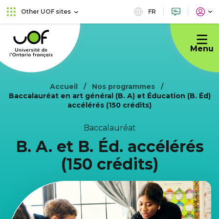
Skip
Skip
FR
Other UOF sites
to
to
Université
main
content
de
menu
Menu
l'Ontario
français
Accueil
Nos programmes
Baccalauréat en art général (B. A) et Éducation (B. Éd)
accélérés (150 crédits)
Baccalauréat
B. A. et B. Éd. accélérés
(150 crédits)