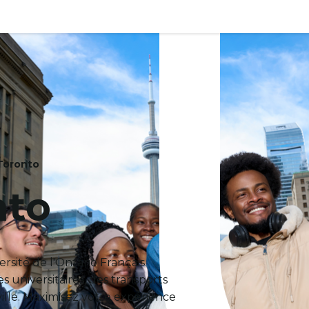
 Toronto
nto
rsité de l'Ontario Français.
es universitaires, des transports
ille. Maximisez votre expérience