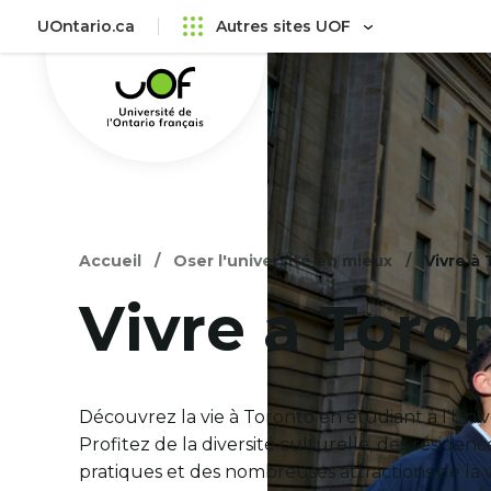
Aller
Passer
UOntario.ca
Autres sites UOF
au
au
Université
menu
contenu
de
principal
l'Ontario
français
Accueil
Oser l'université en mieux
Vivre à
Vivre à Toro
Découvrez la vie à Toronto en étudiant à l'Unive
Profitez de la diversité culturelle, des résidenc
pratiques et des nombreuses attractions de la v