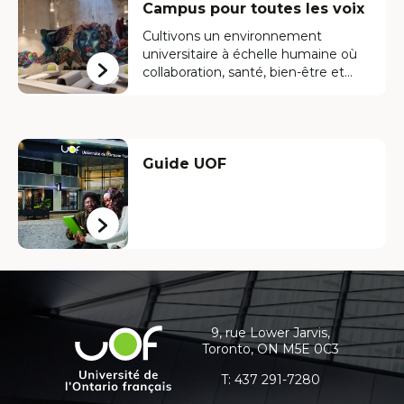
Campus pour toutes les voix
Cultivons un environnement
universitaire à échelle humaine où
collaboration, santé, bien-être et...
Guide UOF
Coordonnées
et
informations
9, rue Lower Jarvis,
Université
Toronto, ON M5E 0C3
supplémentaires
de
l'Ontario
T:
437 291-7280
français