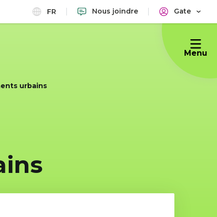
Nous joindre
Gate
FR
Menu
ents urbains
ains