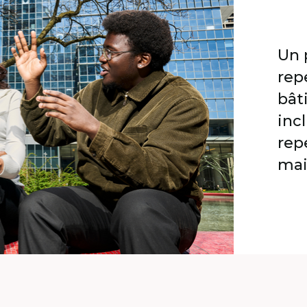
Un 
rep
bâti
inc
rep
mai