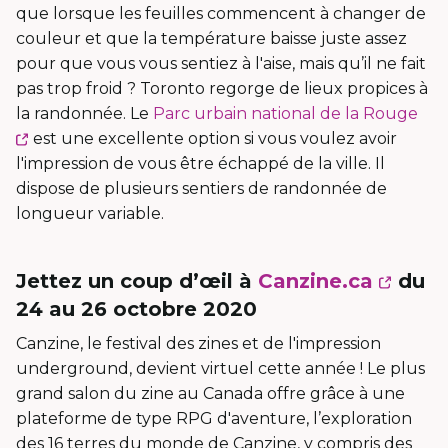
que lorsque les feuilles commencent à changer de
couleur et que la température baisse juste assez
pour que vous vous sentiez à l'aise, mais qu’il ne fait
pas trop froid ? Toronto regorge de lieux propices à
la randonnée. Le
Parc urbain national de la Rouge
Ce
est une excellente option si vous voulez avoir
lien
l'impression de vous être échappé de la ville. Il
s'ouvrira
dispose de plusieurs sentiers de randonnée de
dans
longueur variable.
une
nouvelle
Ce
Jettez un coup d’œil à
Canzine.ca
du
fenêtre
lien
24 au 26 octobre 2020
s'ouv
Canzine, le festival des zines et de l'impression
dans
underground, devient virtuel cette année ! Le plus
une
grand salon du zine au Canada offre grâce à une
nouve
plateforme de type RPG d'aventure, l’exploration
des 16 terres du monde de Canzine, y compris des