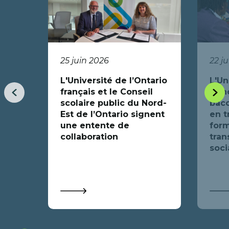
25 juin 2026
22 j
L'Université de l’Ontario
L'Un
français et le Conseil
fran
Item
Item
scolaire public du Nord-
bacc
précédent
suiva
Est de l’Ontario signent
en t
une entente de
form
collaboration
tran
soci