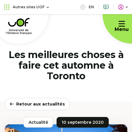
Aller
Passer
EN
Autres sites UOF
au
au
Université
menu
contenu
de
principal
Menu
l'Ontario
français
Les meilleures choses à
faire cet automne à
Toronto
Retour aux actualités
Actualité
10 septembre 2020