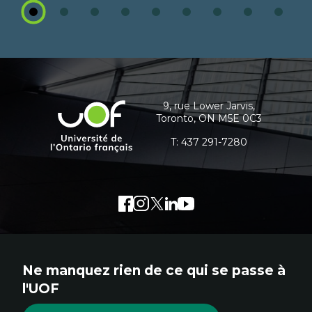
1
2
3
4
5
6
7
8
9
Coordonnées
et
informations
9, rue Lower Jarvis,
Université
Toronto, ON M5E 0C3
supplémentaires
de
l'Ontario
T:
437 291-7280
français
Facebook
Lien
Instagram
Lien
Twitter
Lien
LinkedIn
Lien
Youtube
Lien
externe
externe
externe
externe
externe
au
au
au
au
au
site.
site.
site.
site.
site.
Ne manquez rien de ce qui se passe à
Cet
Cet
Cet
Cet
Cet
l'UOF
hyperlien
hyperlien
hyperlien
hyperlien
hyperlien
s'ouvrira
s'ouvrira
s'ouvrira
s'ouvrira
s'ouvrira