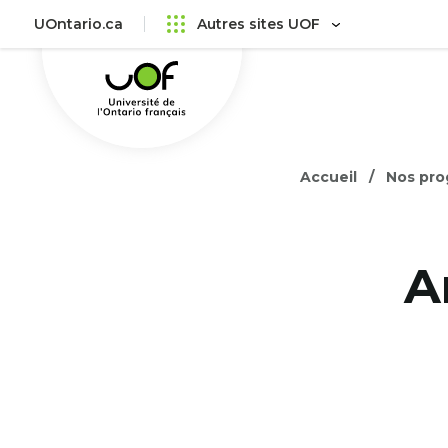
Aller
Passer
UOntario.ca
Autres sites UOF
au
au
Université
menu
contenu
de
principal
l'Ontario
français
Accueil
Nos pr
A