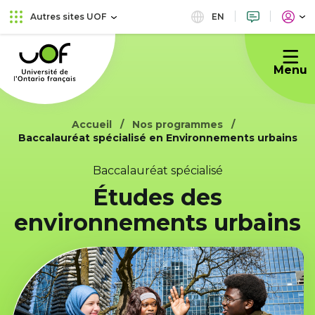
Aller
Passer
EN
Autres sites UOF
au
au
Université
menu
contenu
de
principal
Menu
l'Ontario
français
Accueil
Nos programmes
Baccalauréat spécialisé en Environnements urbains
Baccalauréat spécialisé
Études des
environnements urbains