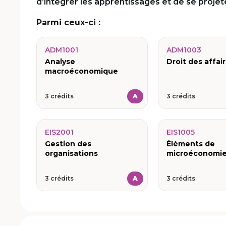
d’intégrer les apprentissages et de se projete
Parmi ceux-ci :
ADM1001
ADM1003
Analyse
Droit des affai
macroéconomique
3 crédits
A
3 crédits
EIS2001
EIS1005
Gestion des
Éléments de
organisations
microéconomi
3 crédits
A
3 crédits