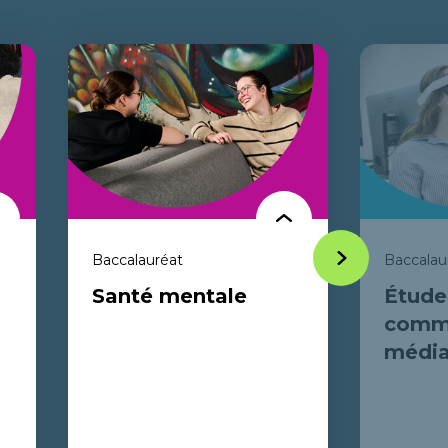
Baccalauréat
Baccalaur
Item
Santé mentale
Étude
suivant
commu
média