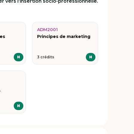
r vers l’insertion socio-professionnelle.
ADM2001
res
Principes de marketing
H
3 crédits
H
e
H