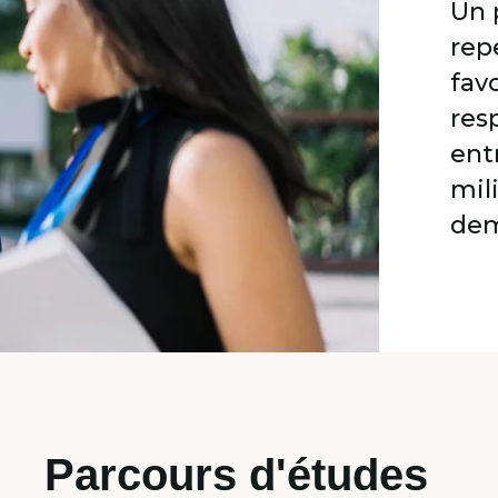
Un 
rep
fav
res
ent
mil
dem
Parcours d'études