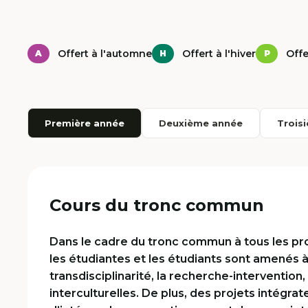
Offert à l'automne
Offert à l'hiver
Offe
A
H
P
Première année
Deuxième année
Trois
Première
Cours du tronc commun
année
Dans le cadre du tronc commun à tous les p
les étudiantes et les étudiants sont amenés à
transdisciplinarité, la recherche-intervention
interculturelles. De plus, des projets intégr