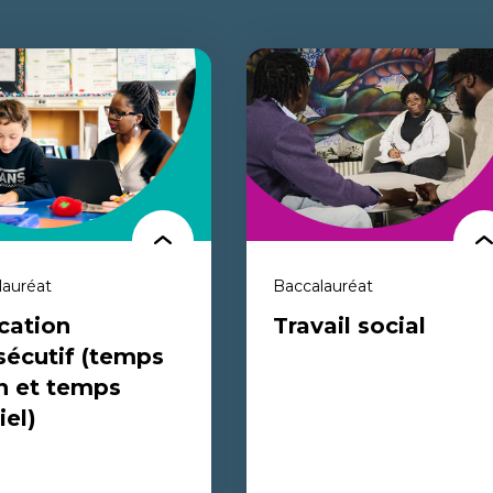
lauréat
Baccalauréat
cation
Travail social
sécutif (temps
n et temps
iel)