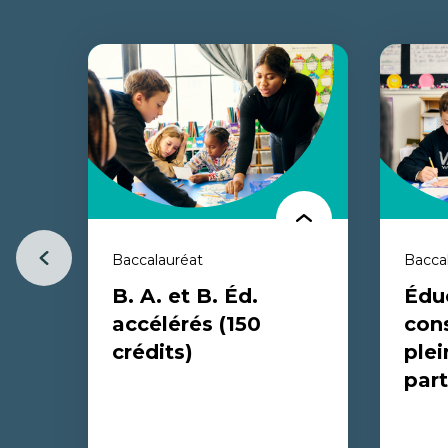
Baccalauréat
Bacca
Item
B. A. et B. Éd.
Édu
précédent
accélérés (150
con
crédits)
plei
part