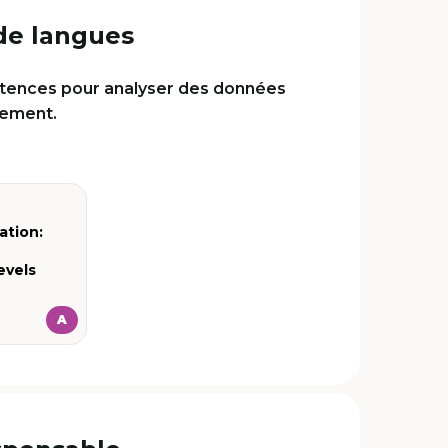
de langues
tences pour analyser des données
lement.
ation:
evels
A