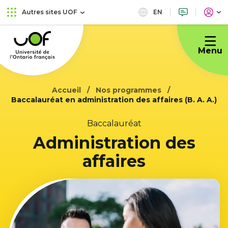
Aller
Passer
EN
Autres sites UOF
au
au
Université
menu
contenu
de
principal
Menu
l'Ontario
français
Accueil
Nos programmes
Baccalauréat en administration des affaires (B. A. A.)
Baccalauréat
Administration des
affaires