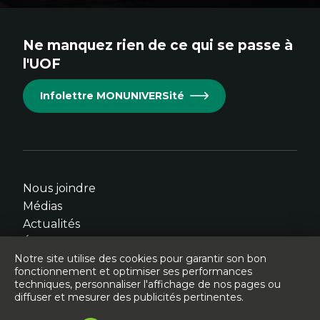
au
au
au
au
au
site.
site.
site.
site.
site.
Ne manquez rien de ce qui se passe à
Cet
Cet
Cet
Cet
Cet
l'UOF
hyperlien
hyperlien
hyperlien
hyperlien
hyperlien
s'ouvrira
s'ouvrira
s'ouvrira
s'ouvrira
s'ouvrira
Infolettre MONUNIVERSité
dans
dans
dans
dans
dans
une
une
une
une
une
nouvelle
nouvelle
nouvelle
nouvelle
nouvelle
fenêtre.
fenêtre.
fenêtre.
fenêtre.
fenêtre.
Nous joindre
Médias
Actualités
Événements
Notre site utilise des cookies pour garantir son bon
fonctionnement et optimiser ses performances
techniques, personnaliser l'affichage de nos pages ou
diffuser et mesurer des publicités pertinentes.
© Université de l'Ontario français - 2026
Légal
Accessibilité