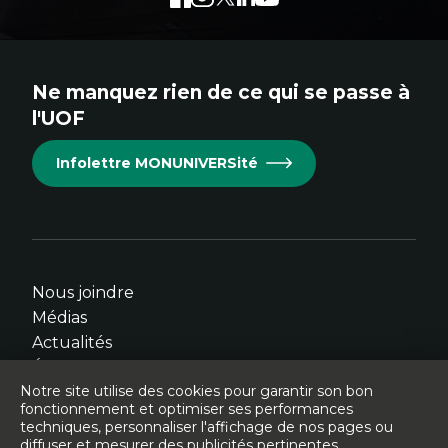
externe
externe
externe
externe
externe
au
au
au
au
au
site.
site.
site.
site.
site.
Ne manquez rien de ce qui se passe à
Cet
Cet
Cet
Cet
Cet
l'UOF
hyperlien
hyperlien
hyperlien
hyperlien
hyperlien
s'ouvrira
s'ouvrira
s'ouvrira
s'ouvrira
s'ouvrira
Infolettre MONUNIVERSité
dans
dans
dans
dans
dans
une
une
une
une
une
nouvelle
nouvelle
nouvelle
nouvelle
nouvelle
fenêtre.
fenêtre.
fenêtre.
fenêtre.
fenêtre.
Nous joindre
Médias
Actualités
Événements
Notre site utilise des cookies pour garantir son bon
fonctionnement et optimiser ses performances
techniques, personnaliser l'affichage de nos pages ou
diffuser et mesurer des publicités pertinentes.