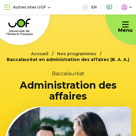
Aller
Passer
EN
Autres sites UOF
au
au
Université
menu
contenu
de
principal
Menu
l'Ontario
français
Accueil
Nos programmes
Baccalauréat en administration des affaires (B. A. A.)
Baccalauréat
Administration des
affaires