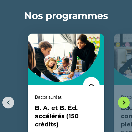
Nos programmes
Baccalauréat
Bacca
Item
Item
B. A. et B. Éd.
Édu
précédent
suiva
accélérés (150
con
crédits)
ple