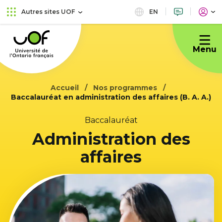
Aller
Passer
EN
Autres sites UOF
au
au
Université
menu
contenu
de
principal
Menu
l'Ontario
français
Accueil
Nos programmes
Baccalauréat en administration des affaires (B. A. A.)
Baccalauréat
Administration des
affaires