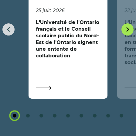
25 juin 2026
22 j
L'Université de l’Ontario
L'Un
français et le Conseil
fran
Item
Item
scolaire public du Nord-
bacc
précédent
suiva
Est de l’Ontario signent
en t
une entente de
form
collaboration
tran
soci
1
2
3
4
5
6
7
8
9