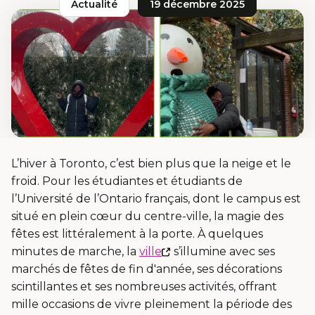
Actualité
19 décembre 2025
L’hiver à Toronto, c’est bien plus que la neige et le
froid. Pour les étudiantes et étudiants de
l’Université de l’Ontario français, dont le campus est
situé en plein cœur du centre-ville, la magie des
fêtes est littéralement à la porte. À quelques
Ce
minutes de marche, la
ville
s’illumine avec ses
lien
marchés de fêtes de fin d'année, ses décorations
s'ouvrira
scintillantes et ses nombreuses activités, offrant
dans
mille occasions de vivre pleinement la période des