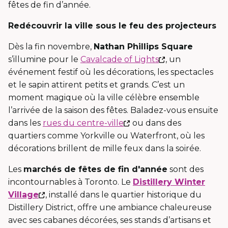
une
fêtes de fin d’année.
nouvelle
Redécouvrir la ville sous le feu des projecteurs
fenêtre
Dès la fin novembre,
Nathan Phillips Square
Ce
s’illumine pour le
Cavalcade of Lights
, un
lien
événement festif où les décorations, les spectacles
s'ouvrira
et le sapin attirent petits et grands. C’est un
dans
moment magique où la ville célèbre ensemble
une
l’arrivée de la saison des fêtes. Baladez-vous ensuite
Ce
nouvelle
dans les
rues du centre-ville
ou dans des
lien
fenêtre
quartiers comme
Yorkville
ou
Waterfront
, où les
s'ouvrira
décorations brillent de mille feux dans la soirée.
dans
Les
marchés de fêtes de fin d'année
sont des
une
incontournables à Toronto. Le
Distillery Winter
nouvelle
Ce
Village
, installé dans le quartier historique du
fenêtre
lien
Distillery
District, offre une ambiance chaleureuse
s'ouvrira
avec ses cabanes décorées, ses stands d’artisans et