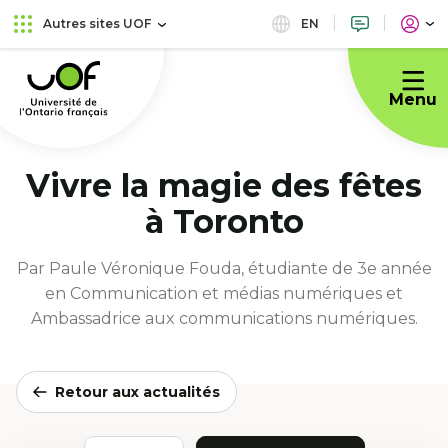
Aller
Passer
EN
Autres sites UOF
au
au
Université
menu
contenu
de
principal
Menu
l'Ontario
français
Vivre la magie des fêtes
à Toronto
Par Paule Véronique Fouda, étudiante de 3e année
en Communication et médias numériques et
Ambassadrice aux communications numériques.
Retour aux actualités