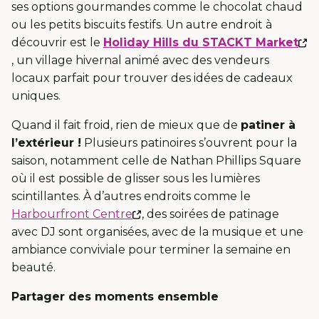
dans
ses options gourmandes comme le chocolat chaud
une
ou les petits biscuits festifs. Un autre endroit à
nouvelle
découvrir est le
Holiday Hills du STACKT Market
Ce
fenêtre
, un village hivernal animé avec des vendeurs
lien
locaux parfait pour trouver des idées de cadeaux
s'ouvrira
uniques.
dans
Quand il fait froid, rien de mieux que de
patiner à
une
l’extérieur !
Plusieurs patinoires s’ouvrent pour la
nouvelle
saison, notamment celle de Nathan Phillips Square
fenêtre
où il est possible de glisser sous les lumières
scintillantes. À d’autres endroits comme le
Ce
Harbourfront Centre
, des soirées de patinage
lien
avec DJ sont organisées, avec de la musique et une
s'ouvrira
ambiance conviviale pour terminer la semaine en
dans
beauté.
une
Partager des moments ensemble
nouvelle