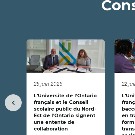
Cons
25 juin 2026
22 ju
L'Université de l’Ontario
L'Uni
français et le Conseil
franç
Item
scolaire public du Nord-
bacc
précédent
Est de l’Ontario signent
en tr
une entente de
forme
collaboration
trans