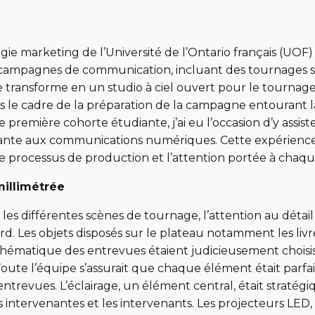
égie marketing de l’Université de l’Ontario français (UOF)
campagnes de communication, incluant des tournages s
 se transforme en un studio à ciel ouvert pour le tournage
s le cadre de la préparation de la campagne entourant l
 première cohorte étudiante, j’ai eu l’occasion d’y assist
ante aux communications numériques. Cette expérience
le processus de production et l’attention portée à chaqu
millimétrée
les différentes scènes de tournage, l’attention au détail
ard. Les objets disposés sur le plateau notamment les livre
a thématique des entrevues étaient judicieusement choisi
 Toute l’équipe s’assurait que chaque élément était parf
entrevues. L’éclairage, un élément central, était straté
 intervenantes et les intervenants. Les projecteurs LED, 