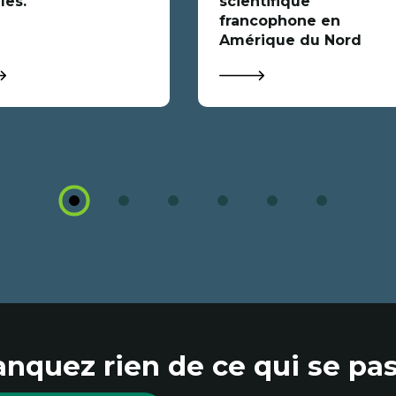
les.
scientifique
francophone en
Amérique du Nord
1
2
3
4
5
6
nquez rien de ce qui se pas