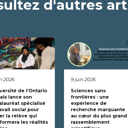
ultez d'autres art
in 2026
9 juin 2026
versité de l’Ontario
Sciences sans
ais lance son
frontières : une
alauréat spécialisé
expérience de
avail social pour
recherche marquante
r la relève qui
au cœur du plus grand
formera les réalités
rassemblement