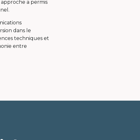
e approche a permis
nel.
ications
rsion dans le
ences techniques et
monie entre