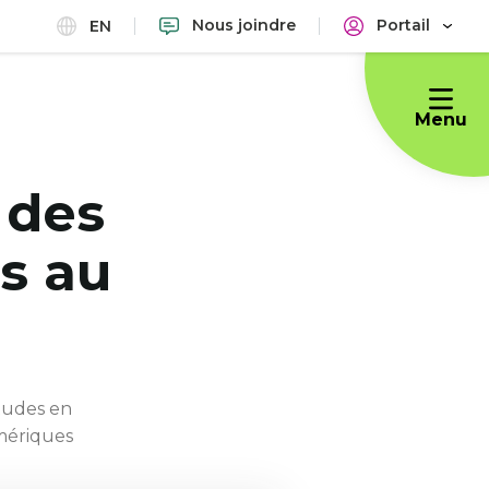
Nous joindre
Portail
EN
Menu
 des
s au
tudes en
mériques