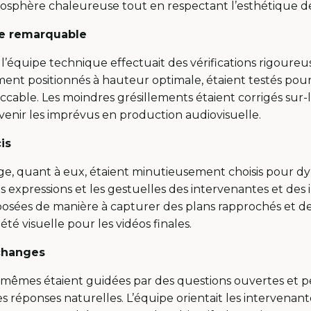
sphère chaleureuse tout en respectant l’esthétique de 
ue remarquable
l’équipe technique effectuait des vérifications rigoureu
ment positionnés à hauteur optimale, étaient testés pou
cable. Les moindres grésillements étaient corrigés sur-l
venir les imprévus en production audiovisuelle.
is
ge, quant à eux, étaient minutieusement choisis pour dy
es expressions et les gestuelles des intervenantes et des 
posées de manière à capturer des plans rapprochés et d
iété visuelle pour les vidéos finales.
changes
-mêmes étaient guidées par des questions ouvertes et p
réponses naturelles. L’équipe orientait les intervenante