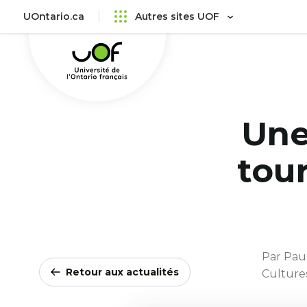
Aller
Passer
UOntario.ca
Autres sites UOF
au
au
Université
menu
contenu
de
principal
l'Ontario
français
Une
tou
Par Pau
Retour aux actualités
Culture