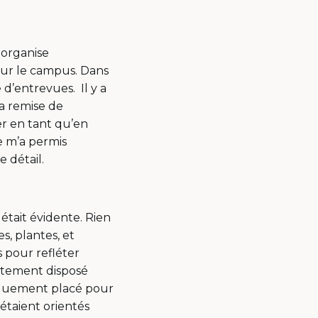
 organise
ur le campus. Dans
 d’entrevues. Il y a
a remise de
er en tant qu’en
 m’a permis
e détail.
 était évidente. Rien
s, plantes, et
s pour refléter
aitement disposé
giquement placé pour
étaient orientés