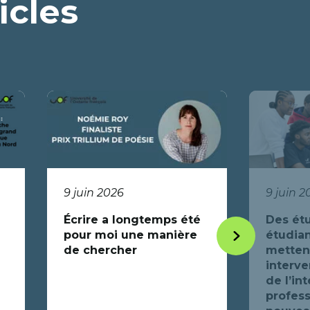
icles
9 juin 2026
9 juin 2
Écrire a longtemps été
Des étu
pour moi une manière
étudian
Item
de chercher
mettent
suivant
interve
de l’in
profess