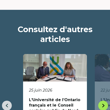
Consultez d'autres
articles
25 juin 2026
22 j
L'Université de l’Ontario
L'Un
français et le Conseil
fran
Item
Item