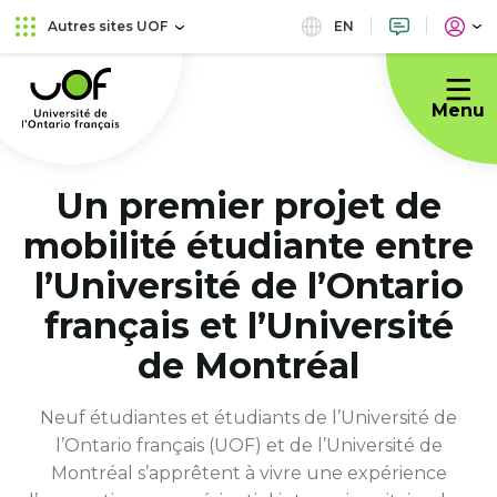
Aller
Passer
EN
Autres sites UOF
au
au
Université
menu
contenu
de
principal
Menu
l'Ontario
français
Un premier projet de
mobilité étudiante entre
l’Université de l’Ontario
français et l’Université
de Montréal
Neuf étudiantes et étudiants de l’Université de
l’Ontario français (UOF) et de l’Université de
Montréal s’apprêtent à vivre une expérience