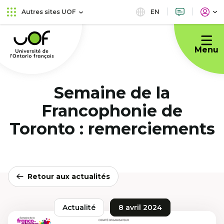
Aller
Passer
EN
Autres sites UOF
au
au
Université
menu
contenu
de
principal
Menu
l'Ontario
français
Semaine de la
Francophonie de
Toronto : remerciements
Retour aux actualités
Actualité
8 avril 2024