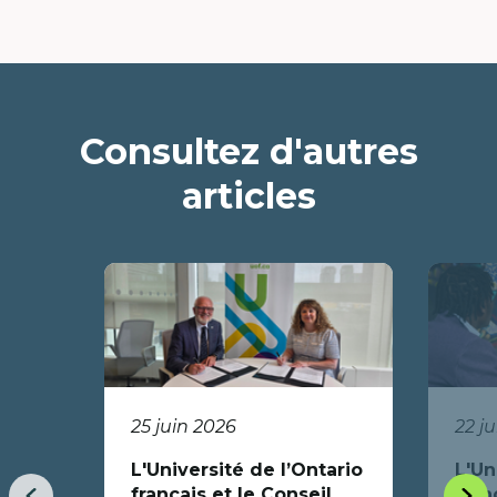
Consultez d'autres
articles
25 juin 2026
22 j
L'Université de l’Ontario
L'Un
français et le Conseil
fran