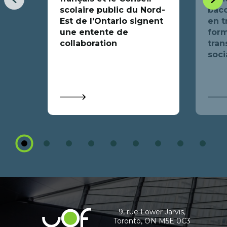
Item
Item
scolaire public du Nord-
bacc
précédent
suiva
Est de l’Ontario signent
en t
une entente de
form
collaboration
tran
soci
1
2
3
4
5
6
7
8
9
Coordonnées
et
informations
9, rue Lower Jarvis,
Université
Toronto, ON M5E 0C3
supplémentaires
de