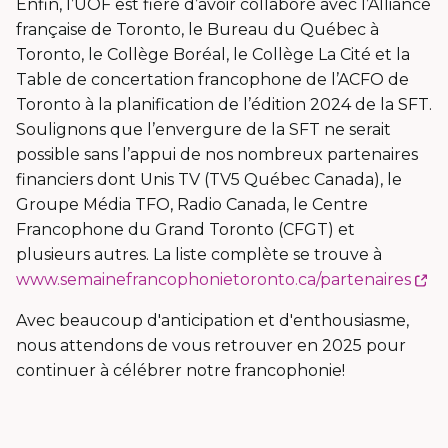
Enfin, l’UOF est fière d’avoir collaboré avec l’Alliance
française de Toronto, le Bureau du Québec à
Toronto, le Collège Boréal, le Collège La Cité et la
Table de concertation francophone de l’ACFO de
Toronto à la planification de l’édition 2024 de la SFT.
Soulignons que l’envergure de la SFT ne serait
possible sans l’appui de nos nombreux partenaires
financiers dont Unis TV (TV5 Québec Canada), le
Groupe Média TFO, Radio Canada, le Centre
Francophone du Grand Toronto (CFGT) et
plusieurs autres. La liste complète se trouve à
Ce
www.semainefrancophonietoronto.ca/partenaires
li
Avec beaucoup d'anticipation et d'enthousiasme,
s'
nous attendons de vous retrouver en 2025 pour
da
continuer à célébrer notre francophonie!
u
no
fe